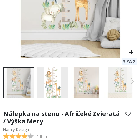
Preskočiť
na
Nálepka na stenu - Afričeké Zvieratá
začiatok
/ Výška Mery
galérie
Namly Design
obrázkov
Priemerne hodnotenie:
4.0
(
hlasy:
9
)