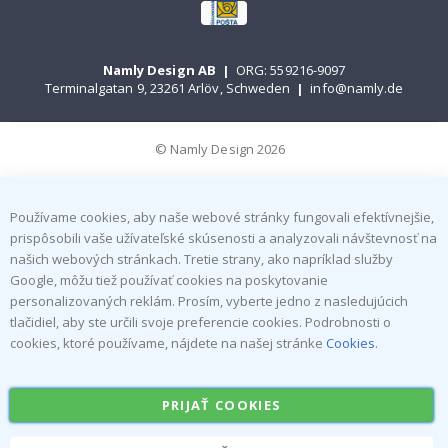
Namly Design AB
|
ORG: 559216-9097
Terminalgatan 9, 23261 Arlöv, Schweden
|
info@namly.de
© Namly Design 2026
Používame cookies, aby naše webové stránky fungovali efektívnejšie,
prispôsobili vaše užívateľské skúsenosti a analyzovali návštevnosť na
našich webových stránkach. Tretie strany, ako napríklad služby
Google, môžu tiež používať cookies na poskytovanie
personalizovaných reklám. Prosím, vyberte jedno z nasledujúcich
tlačidiel, aby ste určili svoje preferencie cookies. Podrobnosti o
cookies, ktoré používame, nájdete na našej stránke
Cookies
.
PRIJAŤ COOKIES