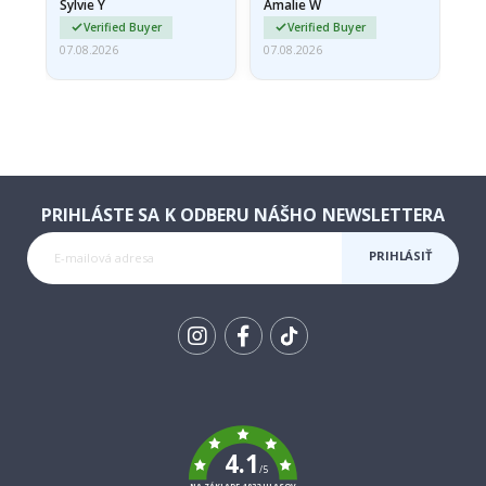
Sylvie Y
Amalie W
Ka
Verified Buyer
Verified Buyer
07.08.2026
07.08.2026
07.
PRIHLÁSTE SA K ODBERU NÁŠHO NEWSLETTERA
PRIHLÁSIŤ
SA K
ODBERU
Tik
To
k
4.1
/5
NA ZÁKLADE 1032 HLASOV