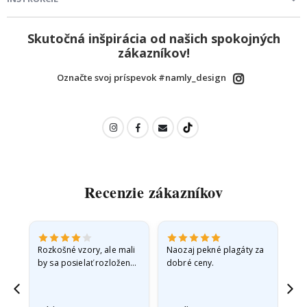
Skutočná inšpirácia od našich spokojných
zákazníkov!
Označte svoj príspevok #namly_design
Recenzie zákazníkov
Rozkošné vzory, ale mali
Naozaj pekné plagáty za
Vše
by sa posielať rozložené
dobré ceny.
v pevnej obálke. pretože
prišli zrolované a trochu
pokrčené,…