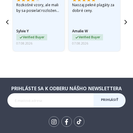
Rozkošné vzory, ale mali
Naozaj pekné plagáty za
Vše
by sa posielať rozložené
dobré ceny.
v pevnej obálke. pretože
prišli zrolované a trochu
pokrčené,…
Sylvie Y
Amalie W
Ka
Verified Buyer
Verified Buyer
07.08.2026
07.08.2026
07.
PRIHLÁSTE SA K ODBERU NÁŠHO NEWSLETTERA
PRIHLÁSIŤ
SA K
ODBERU
Tik