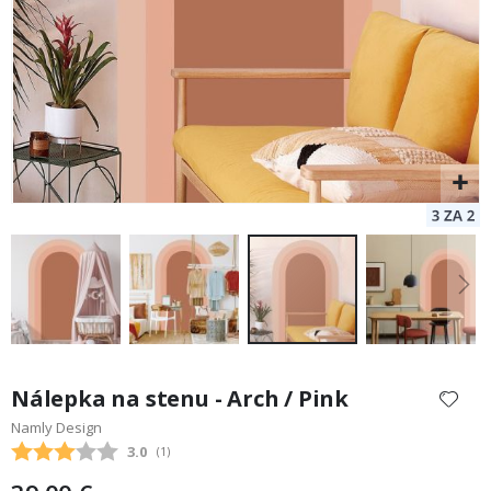
Preskočiť
na
Nálepka na stenu - Arch / Pink
začiatok
Namly Design
galérie
Priemerne hodnotenie:
3.0
(
hlasy:
1
)
obrázkov