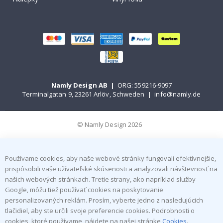
Namly Design AB
|
ORG: 559216-9097
Terminalgatan 9, 23261 Arlöv, Schweden
|
info@namly.de
© Namly Design 2026
Používame cookies, aby naše webové stránky fungovali efektívnejšie,
prispôsobili vaše užívateľské skúsenosti a analyzovali návštevnosť na
našich webových stránkach. Tretie strany, ako napríklad služby
Google, môžu tiež používať cookies na poskytovanie
personalizovaných reklám. Prosím, vyberte jedno z nasledujúcich
tlačidiel, aby ste určili svoje preferencie cookies. Podrobnosti o
cookies, ktoré používame, nájdete na našej stránke
Cookies
.