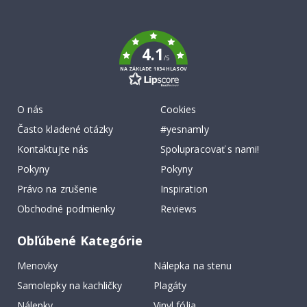
To
k
4.1
/5
NA ZÁKLADE 1034 HLASOV
O nás
Cookies
Často kladené otázky
#yesnamly
Kontaktujte nás
Spolupracovať s nami!
Pokyny
Pokyny
Právo na zrušenie
Inspiration
Obchodné podmienky
Reviews
Obľúbené Kategórie
Menovky
Nálepka na stenu
Samolepky na kachličky
Plagáty
Nálepky
Vinyl fólia