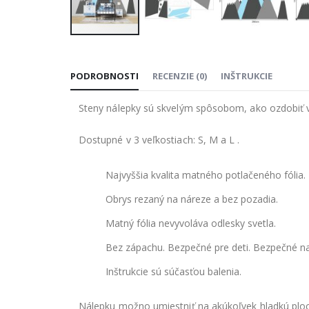
Preskočiť
na
PODROBNOSTI
RECENZIE
(
0
)
INŠTRUKCIE
začiatok
galérie
Steny nálepky sú skvelým spôsobom, ako ozdobiť v
obrázkov
Dostupné v 3 veľkostiach: S, M a L .
Najvyššia kvalita matného potlačeného fólia.
Obrys rezaný na náreze a bez pozadia.
Matný fólia nevyvoláva odlesky svetla.
Bez zápachu. Bezpečné pre deti. Bezpečné na
Inštrukcie sú súčasťou balenia.
Nálepku možno umiestniť na akúkoľvek hladkú ploch