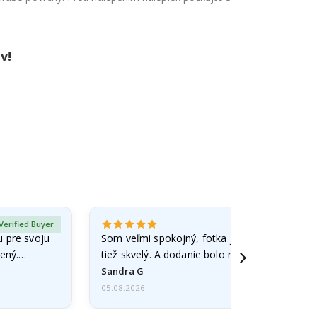
v!
Verified Buyer
u pre svoju
Som veľmi spokojný, fotka je dobre spracova
ený.
tiež skvelý. A dodanie bolo rýchle.
Sandra G
05.08.2026