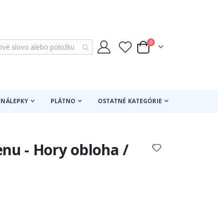
položky
0
Cart
NÁLEPKY
PLÁTNO
OSTATNÉ KATEGÓRIE
nu - Hory obloha /