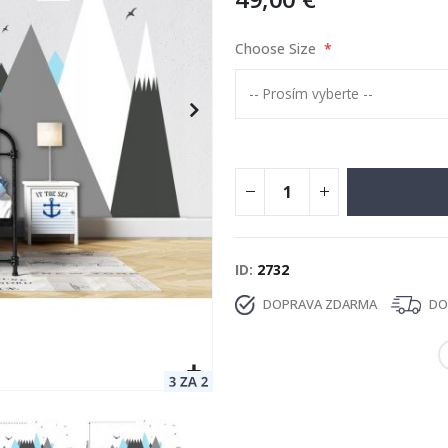
Choose Size
ID
2732
DOPRAVA ZDARMA
DOD