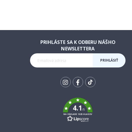
PRIHLÁSTE SA K ODBERU NÁŠHO
NEWSLETTERA
PRIHLÁSIŤ
SA K
ODBERU
Tik
To
k
4.1
/5
NA ZÁKLADE 1025 HLASOV