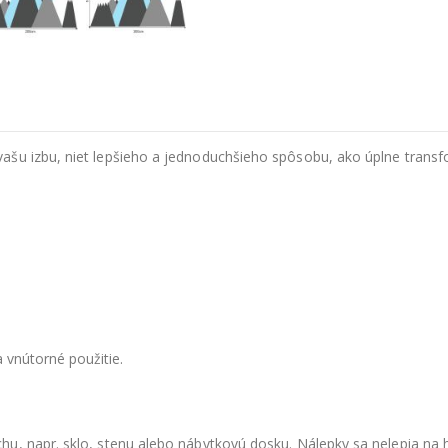
ašu izbu, niet lepšieho a jednoduchšieho spôsobu, ako úplne transf
 vnútorné použitie.
u, napr. sklo, stenu alebo nábytkovú dosku. Nálepky sa nelepia na 