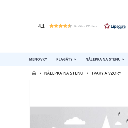
4.1
Na základe 1025 hlasov
MENOVKY
PLAGÁTY
NÁLEPKA NA STENU
NÁLEPKA NA STENU
TVARY A VZORY
Preskočiť
na
koniec
galérie
obrázkov