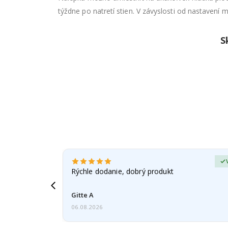
týždne po natretí stien. V závyslosti od nastavení m
S
Verified Buyer
adom na
Rýchle dodanie, dobrý produkt
esiac
Gitte A
06.08.2026