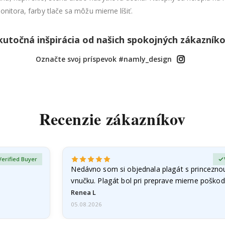
onitora, farby tlače sa môžu mierne líšiť.
kutočná inšpirácia od našich spokojných zákazníko
Označte svoj príspevok #namly_design
Recenzie zákazníkov
Verified Buyer
Nedávno som si objednala plagát s princezno
vnučku. Plagát bol pri preprave mierne poškod
Problém som…
Renea L
05.08.2026