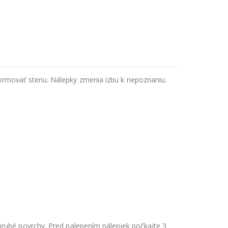
ormovať stenu. Nálepky zmenia izbu k nepoznaniu.
hrubé povrchy. Pred nalepením nálepiek počkajte 3