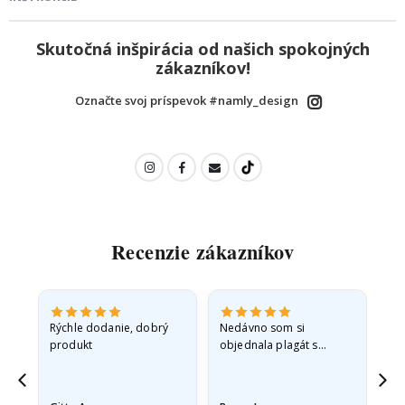
Skutočná inšpirácia od našich spokojných
zákazníkov!
Označte svoj príspevok #namly_design
Recenzie zákazníkov
 -
Rýchle dodanie, dobrý
Nedávno som si
So
produkt
objednala plagát s
fo
sť
princeznou pre svoju
sp
vnučku. Plagát bol pri
sk
ed,
preprave mierne
rýc