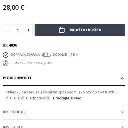
28,00 €
PRIDAŤ DO KOŠÍKA
ID
4036
DOPRAVA ZDARMA
DODANIE 4-7 DNI
100% ZÁRUKA SPOKOJNOSTI
PODROBNOSTI
Nálepky na stenu sú skvelým spôsobom, ako ozdobiť vašu izbu,
nie je lepší a jednoduchší...
Prečítajte si viac
RECENZIE
(
0
)
INŠTRUKCIE