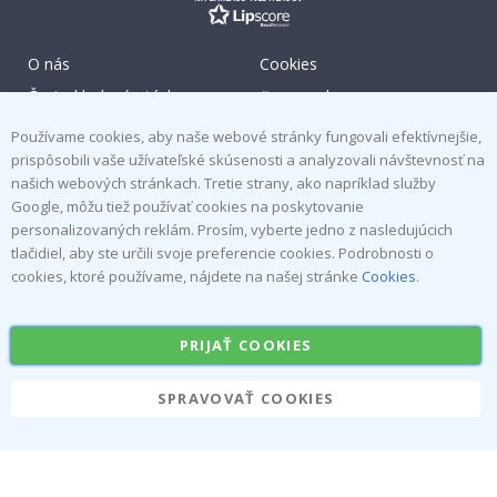
O nás
Cookies
Často kladené otázky
#yesnamly
Kontaktujte nás
Spolupracovať s nami!
Používame cookies, aby naše webové stránky fungovali efektívnejšie,
prispôsobili vaše užívateľské skúsenosti a analyzovali návštevnosť na
Pokyny
Pokyny
našich webových stránkach. Tretie strany, ako napríklad služby
Právo na zrušenie
Inspiration
Google, môžu tiež používať cookies na poskytovanie
Obchodné podmienky
Reviews
personalizovaných reklám. Prosím, vyberte jedno z nasledujúcich
tlačidiel, aby ste určili svoje preferencie cookies. Podrobnosti o
Obľúbené Kategórie
cookies, ktoré používame, nájdete na našej stránke
Cookies
.
Menovky
Nálepka na stenu
PRIJAŤ COOKIES
Samolepky na kachličky
Plagáty
Nálepky
Vinyl fólia
SPRAVOVAŤ COOKIES