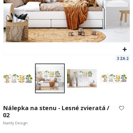
Preskočiť
na
Nálepka na stenu - Lesné zvieratá /
začiatok
02
galérie
Namly Design
obrázkov