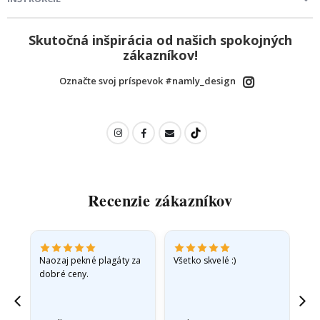
Skutočná inšpirácia od našich spokojných
zákazníkov!
Označte svoj príspevok #namly_design
Recenzie zákazníkov
v
Naozaj pekné plagáty za
Všetko skvelé :)
Rý
dobré ceny.
pr
jd