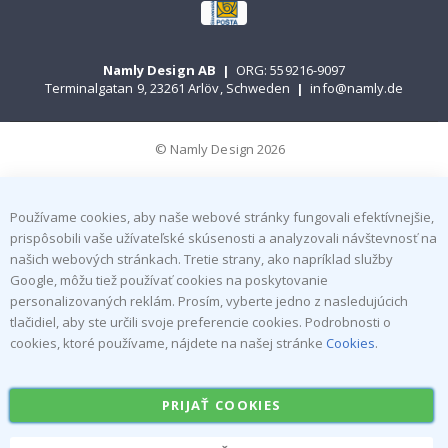
Namly Design AB
|
ORG: 559216-9097
Terminalgatan 9, 23261 Arlöv, Schweden
|
info@namly.de
© Namly Design 2026
Používame cookies, aby naše webové stránky fungovali efektívnejšie,
prispôsobili vaše užívateľské skúsenosti a analyzovali návštevnosť na
našich webových stránkach. Tretie strany, ako napríklad služby
Google, môžu tiež používať cookies na poskytovanie
personalizovaných reklám. Prosím, vyberte jedno z nasledujúcich
tlačidiel, aby ste určili svoje preferencie cookies. Podrobnosti o
cookies, ktoré používame, nájdete na našej stránke
Cookies
.
PRIJAŤ COOKIES