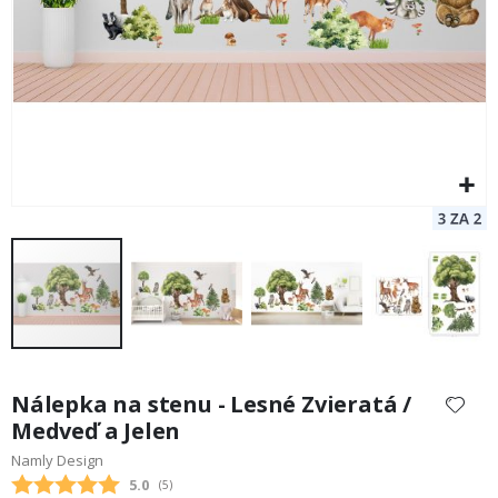
Preskočiť
na
Nálepka na stenu - Lesné Zvieratá /
začiatok
Medveď a Jelen
galérie
Namly Design
obrázkov
Priemerne hodnotenie:
5.0
(
hlasy:
5
)