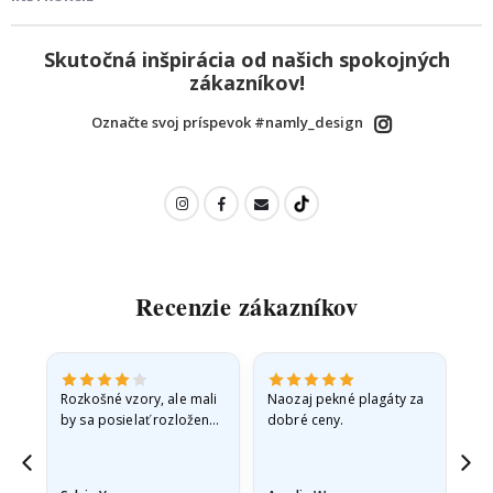
Skutočná inšpirácia od našich spokojných
zákazníkov!
Označte svoj príspevok #namly_design
Recenzie zákazníkov
Rozkošné vzory, ale mali
Naozaj pekné plagáty za
Vše
by sa posielať rozložené
dobré ceny.
v pevnej obálke. pretože
prišli zrolované a trochu
pokrčené,…