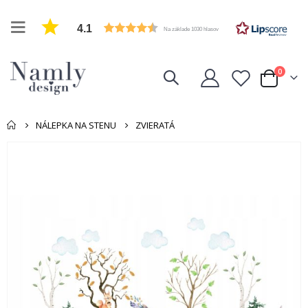
4.1
Na základe 1030 hlasov
položk
0
Cart
NÁLEPKA NA STENU
ZVIERATÁ
Preskočiť
na
koniec
galérie
obrázkov