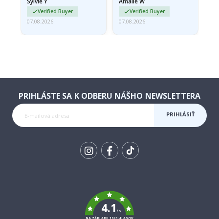
Sylvie Y
Amalie W
Ka
Verified Buyer
Verified Buyer
07.08.2026
07.08.2026
07.
PRIHLÁSTE SA K ODBERU NÁŠHO NEWSLETTERA
PRIHLÁSIŤ
SA K
ODBERU
Tik
To
k
4.1
/5
NA ZÁKLADE 1030 HLASOV