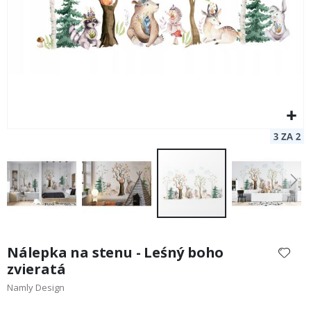
Preskočiť
na
Nálepka na stenu - Leśný boho
začiatok
zvieratá
galérie
Namly Design
obrázkov