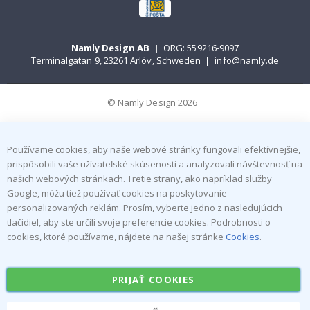
Namly Design AB
|
ORG: 559216-9097
Terminalgatan 9, 23261 Arlöv, Schweden
|
info@namly.de
© Namly Design 2026
Používame cookies, aby naše webové stránky fungovali efektívnejšie,
prispôsobili vaše užívateľské skúsenosti a analyzovali návštevnosť na
našich webových stránkach. Tretie strany, ako napríklad služby
Google, môžu tiež používať cookies na poskytovanie
personalizovaných reklám. Prosím, vyberte jedno z nasledujúcich
tlačidiel, aby ste určili svoje preferencie cookies. Podrobnosti o
cookies, ktoré používame, nájdete na našej stránke
Cookies
.
PRIJAŤ COOKIES