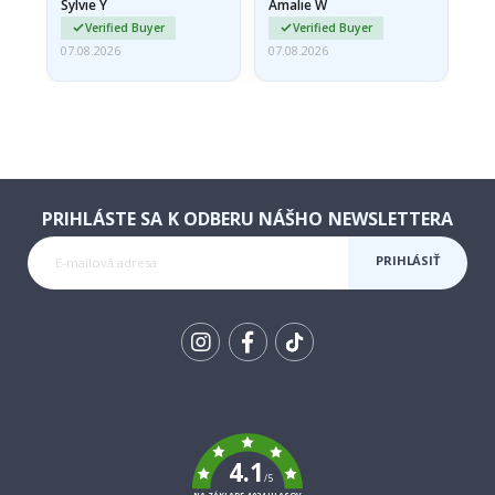
Sylvie Y
Amalie W
Ka
Verified Buyer
Verified Buyer
07.08.2026
07.08.2026
07.
PRIHLÁSTE SA K ODBERU NÁŠHO NEWSLETTERA
PRIHLÁSIŤ
SA K
ODBERU
Tik
To
k
4.1
/5
NA ZÁKLADE 1034 HLASOV