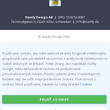
Namly Design AB
|
ORG: 559216-9097
Terminalgatan 9, 23261 Arlöv, Schweden
|
info@namly.de
© Namly Design 2026
Používame cookies, aby naše webové stránky fungovali efektívnejšie,
prispôsobili vaše užívateľské skúsenosti a analyzovali návštevnosť na
našich webových stránkach. Tretie strany, ako napríklad služby
Google, môžu tiež používať cookies na poskytovanie
personalizovaných reklám. Prosím, vyberte jedno z nasledujúcich
tlačidiel, aby ste určili svoje preferencie cookies. Podrobnosti o
cookies, ktoré používame, nájdete na našej stránke
Cookies
.
PRIJAŤ COOKIES