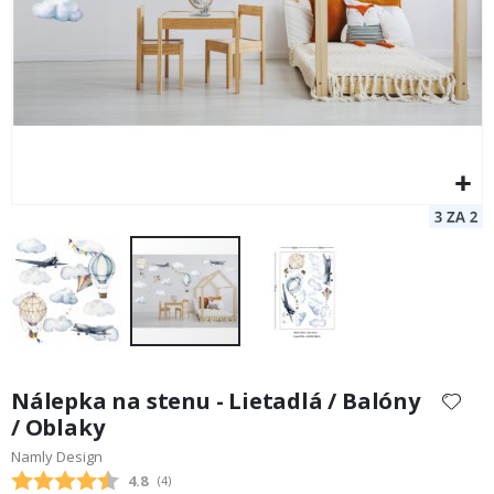
Preskočiť
na
Nálepka na stenu - Lietadlá / Balóny
začiatok
/ Oblaky
galérie
Namly Design
obrázkov
Priemerne hodnotenie:
4.8
(
hlasy:
4
)