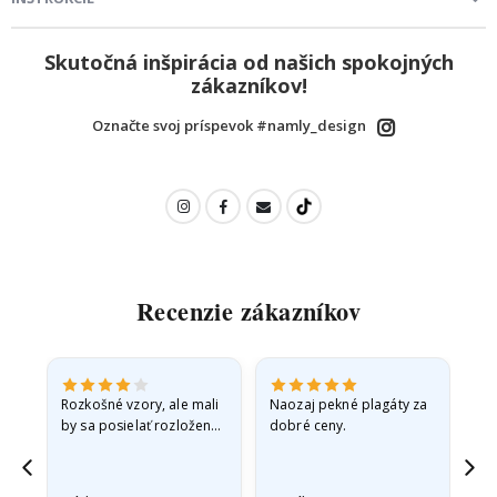
Skutočná inšpirácia od našich spokojných
zákazníkov!
Označte svoj príspevok #namly_design
Recenzie zákazníkov
Rozkošné vzory, ale mali
Naozaj pekné plagáty za
Vše
by sa posielať rozložené
dobré ceny.
v pevnej obálke. pretože
prišli zrolované a trochu
pokrčené,…