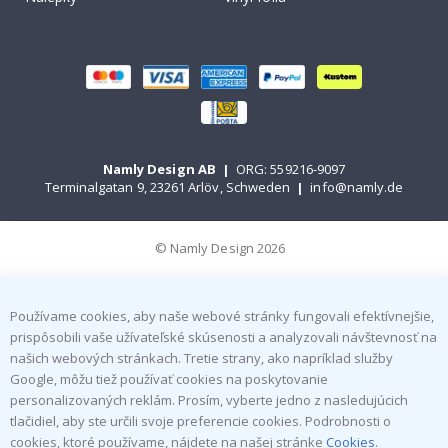
Namly Design AB
|
ORG: 559216-9097
Terminalgatan 9, 23261 Arlöv, Schweden
|
info@namly.de
© Namly Design 2026
Používame cookies, aby naše webové stránky fungovali efektívnejšie,
prispôsobili vaše užívateľské skúsenosti a analyzovali návštevnosť na
našich webových stránkach. Tretie strany, ako napríklad služby
Google, môžu tiež používať cookies na poskytovanie
personalizovaných reklám. Prosím, vyberte jedno z nasledujúcich
tlačidiel, aby ste určili svoje preferencie cookies. Podrobnosti o
cookies, ktoré používame, nájdete na našej stránke
Cookies
.