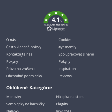
To
k
4.1
/5
NA ZÁKLADE 1029 HLASOV
O nás
Cookies
Často kladené otázky
#yesnamly
Kontaktujte nás
Spolupracovať s nami!
Pokyny
Pokyny
Právo na zrušenie
Inspiration
Obchodné podmienky
Reviews
Obľúbené Kategórie
Menovky
Nálepka na stenu
Samolepky na kachličky
Plagáty
Nálepky
Vinyl fólia