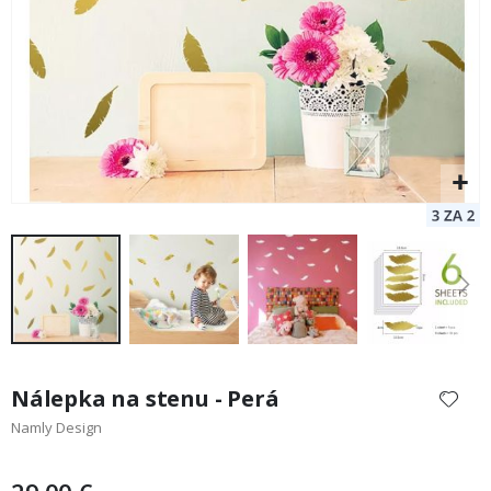
Preskočiť
na
Nálepka na stenu - Perá
začiatok
Namly Design
galérie
obrázkov