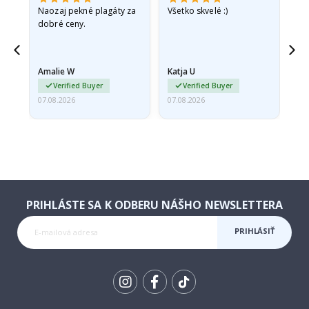
v
Naozaj pekné plagáty za
Všetko skvelé :)
Rý
dobré ceny.
pr
jd
Amalie W
Katja U
Gi
ma…
Verified Buyer
Verified Buyer
07.08.2026
07.08.2026
06.
PRIHLÁSTE SA K ODBERU NÁŠHO NEWSLETTERA
PRIHLÁSIŤ
SA K
ODBERU
Tik