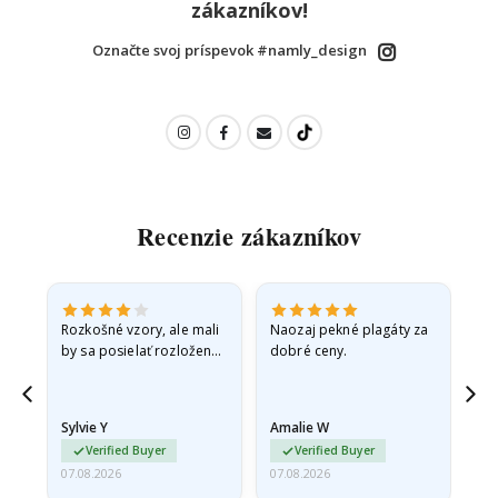
zákazníkov!
Označte svoj príspevok #namly_design
Recenzie zákazníkov
Rozkošné vzory, ale mali
Naozaj pekné plagáty za
Vše
by sa posielať rozložené
dobré ceny.
v pevnej obálke. pretože
prišli zrolované a trochu
pokrčené,…
Sylvie Y
Amalie W
Ka
Verified Buyer
Verified Buyer
07.08.2026
07.08.2026
07.