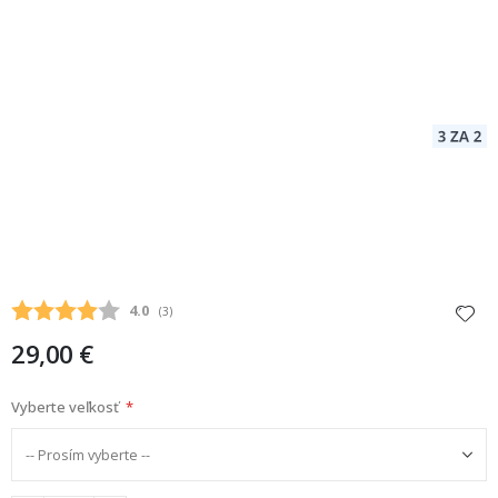
Priemerne hodnotenie:
4.0
(
hlasy:
3
)
29,00 €
Vyberte veľkosť