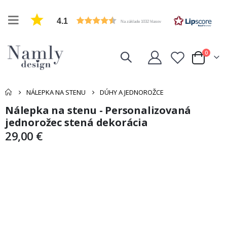
4.1
Na základe 1032 hlasov
položk
0
Cart
NÁLEPKA NA STENU
DÚHY A JEDNOROŽCE
Nálepka na stenu - Personalizovaná
Preskočiť
Preskočiť
na
na
jednorožec stená dekorácia
koniec
začiatok
29,00 €
galérie
galérie
obrázkov
obrázkov