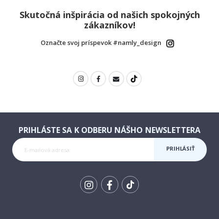
Skutočná inšpirácia od našich spokojných
zákazníkov!
Označte svoj príspevok #namly_design
PRIHLÁSTE SA K ODBERU NÁŠHO NEWSLETTERA
PRIHLÁSIŤ
SA K
ODBERU
Tik
To