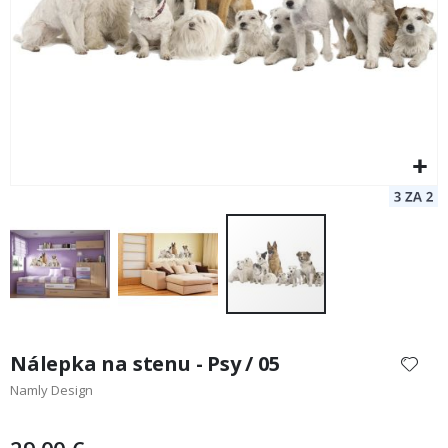
Preskočiť
na
Nálepka na stenu - Psy / 05
začiatok
Namly Design
galérie
obrázkov