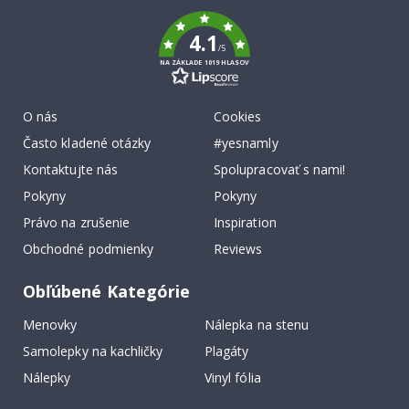
k
4.1
/5
NA ZÁKLADE 1019 HLASOV
O nás
Cookies
Často kladené otázky
#yesnamly
Kontaktujte nás
Spolupracovať s nami!
Pokyny
Pokyny
Právo na zrušenie
Inspiration
Obchodné podmienky
Reviews
Obľúbené Kategórie
Menovky
Nálepka na stenu
Samolepky na kachličky
Plagáty
Nálepky
Vinyl fólia