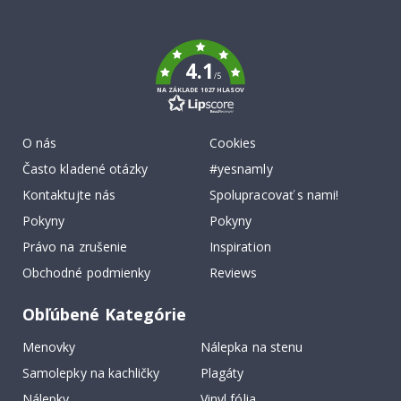
To
k
4.1
/5
NA ZÁKLADE 1027 HLASOV
O nás
Cookies
Často kladené otázky
#yesnamly
Kontaktujte nás
Spolupracovať s nami!
Pokyny
Pokyny
Právo na zrušenie
Inspiration
Obchodné podmienky
Reviews
Obľúbené Kategórie
Menovky
Nálepka na stenu
Samolepky na kachličky
Plagáty
Nálepky
Vinyl fólia