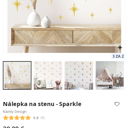
Preskočiť
na
Nálepka na stenu - Sparkle
začiatok
Namly Design
galérie
Priemerne hodnotenie:
5.0
(
hlasy:
1
)
obrázkov