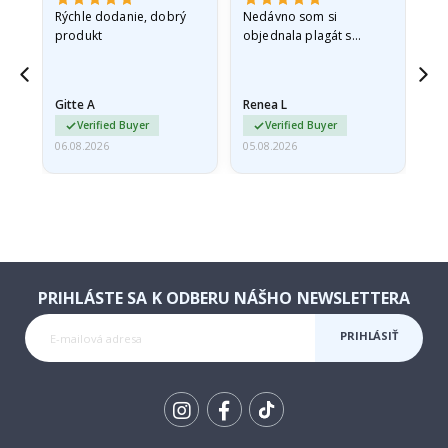
né
Rýchle dodanie, dobrý
Nedávno som si
So
ra
produkt
objednala plagát s
fo
princeznou pre svoju
sp
vnučku. Plagát bol pri
sk
preprave mierne
rýc
Gitte A
Renea L
Sa
poškodený. Problém
Verified Buyer
Verified Buyer
som…
06.08.2026
05.08.2026
05.
PRIHLÁSTE SA K ODBERU NÁŠHO NEWSLETTERA
PRIHLÁSIŤ
SA K
ODBERU
Tik