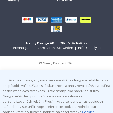
Namly Design AB
|
ORG: 559216-9097
Terminalgatan 9, 23261 Arlöv, Schweden
|
info@namly.de
© Namly Design 2026
Používame cookies, aby naše webové stránky fungovali efektívnejšie,
prispôsobili vaše užívateľské skúsenosti a analyzovali návštevnosť na
našich webových stránkach. Tretie strany, ako napríklad služby
Google, môžu tiež používať cookies na poskytovanie
personalizovaných reklám. Prosím, vyberte jedno z nasledujúcich
tlačidiel, aby ste určili svoje preferencie cookies. Podrobnosti o
cookies, ktoré používame, nájdete na našej stránke
Cookies
.