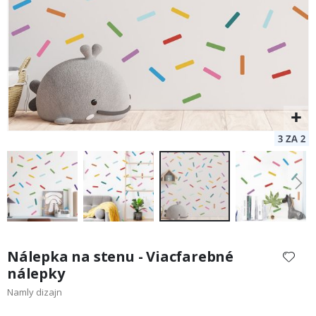
Preskočiť
na
Nálepka na stenu - Viacfarebné
začiatok
nálepky
galérie
Namly dizajn
obrázkov