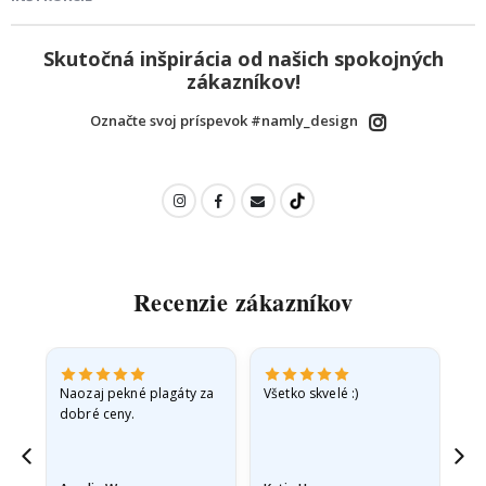
Skutočná inšpirácia od našich spokojných
zákazníkov!
Označte svoj príspevok #namly_design
Recenzie zákazníkov
v
Naozaj pekné plagáty za
Všetko skvelé :)
Rý
dobré ceny.
pr
jd