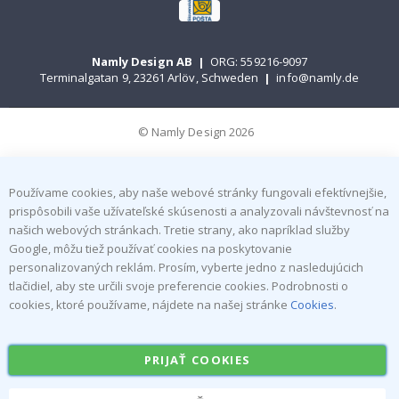
Namly Design AB
|
ORG: 559216-9097
Terminalgatan 9, 23261 Arlöv, Schweden
|
info@namly.de
© Namly Design 2026
Používame cookies, aby naše webové stránky fungovali efektívnejšie,
prispôsobili vaše užívateľské skúsenosti a analyzovali návštevnosť na
našich webových stránkach. Tretie strany, ako napríklad služby
Google, môžu tiež používať cookies na poskytovanie
personalizovaných reklám. Prosím, vyberte jedno z nasledujúcich
tlačidiel, aby ste určili svoje preferencie cookies. Podrobnosti o
cookies, ktoré používame, nájdete na našej stránke
Cookies
.
PRIJAŤ COOKIES