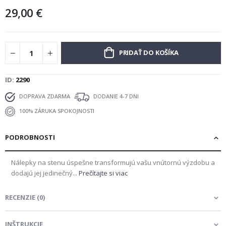
29,00 €
PRIDAŤ DO KOŠÍKA
ID
2290
DOPRAVA ZDARMA
DODANIE 4-7 DNI
100% ZÁRUKA SPOKOJNOSTI
PODROBNOSTI
Nálepky na stenu úspešne transformujú vašu vnútornú výzdobu a
dodajú jej jedinečný...
Prečítajte si viac
RECENZIE
(
0
)
INŠTRUKCIE