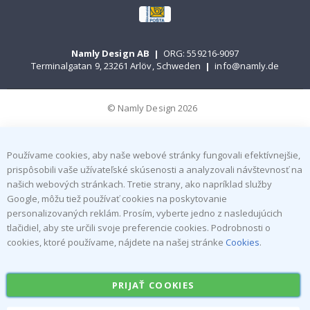
Namly Design AB
|
ORG: 559216-9097
Terminalgatan 9, 23261 Arlöv, Schweden
|
info@namly.de
© Namly Design 2026
Používame cookies, aby naše webové stránky fungovali efektívnejšie,
prispôsobili vaše užívateľské skúsenosti a analyzovali návštevnosť na
našich webových stránkach. Tretie strany, ako napríklad služby
Google, môžu tiež používať cookies na poskytovanie
personalizovaných reklám. Prosím, vyberte jedno z nasledujúcich
tlačidiel, aby ste určili svoje preferencie cookies. Podrobnosti o
cookies, ktoré používame, nájdete na našej stránke
Cookies
.
PRIJAŤ COOKIES