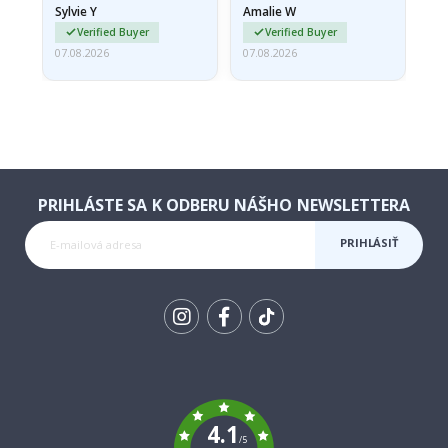
Sylvie Y
Amalie W
Ka
Verified Buyer
Verified Buyer
07.08.2026
07.08.2026
07.
PRIHLÁSTE SA K ODBERU NÁŠHO NEWSLETTERA
PRIHLÁSIŤ
SA K
ODBERU
Tik
To
k
4.1
/5