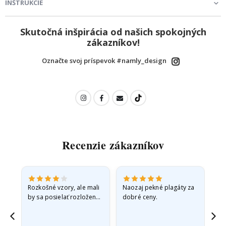
INŠTRUKCIE
Skutočná inšpirácia od našich spokojných
zákazníkov!
Označte svoj príspevok #namly_design
Recenzie zákazníkov
Rozkošné vzory, ale mali
Naozaj pekné plagáty za
Vše
by sa posielať rozložené
dobré ceny.
v pevnej obálke. pretože
prišli zrolované a trochu
pokrčené,…