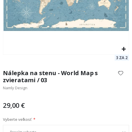
Preskočiť
na
Nálepka na stenu - World Map s
začiatok
zvieratami / 03
galérie
Namly Design
obrázkov
29,00 €
Vyberte veľkosť