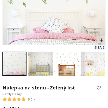
Preskočiť
na
Nálepka na stenu - Zelený list
začiatok
Namly Design
galérie
Priemerne hodnotenie:
5.0
(
hlasy:
1
)
obrázkov