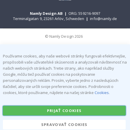
Namly Design AB
|
ORG: 559216-9097
Terminalgatan 9, 23261 Arlöv, Schweden
|
info@namly.de
© Namly Design 2026
Používame cookies, aby naše webové stránky fungovali efektívnejšie,
prispôsobili vaše užívateľské skúsenosti a analyzovali návštevnosť na
našich webových stránkach. Tretie strany, ako napríklad služby
Google, môžu tiež používať cookies na poskytovanie
personalizovaných reklám. Prosím, vyberte jedno z nasledujúcich
tlačidiel, aby ste určili svoje preferencie cookies. Podrobnosti o
cookies, ktoré používame, nájdete na našej stránke
Cookies
.
PRIJAŤ COOKIES
SPRAVOVAŤ COOKIES