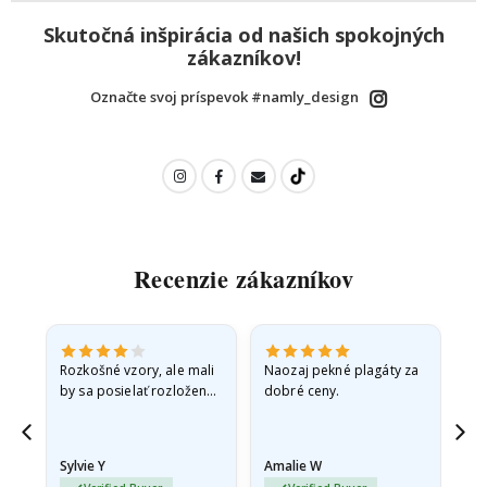
Skutočná inšpirácia od našich spokojných
zákazníkov!
Označte svoj príspevok #namly_design
Recenzie zákazníkov
Rozkošné vzory, ale mali
Naozaj pekné plagáty za
Vše
by sa posielať rozložené
dobré ceny.
v pevnej obálke. pretože
prišli zrolované a trochu
pokrčené,…
Sylvie Y
Amalie W
Ka