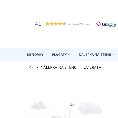
4.1
Na základe 1032 hlasov
MENOVKY
PLAGÁTY
NÁLEPKA NA STENU
NÁLEPKA NA STENU
ZVIERATÁ
Preskočiť
na
koniec
galérie
obrázkov