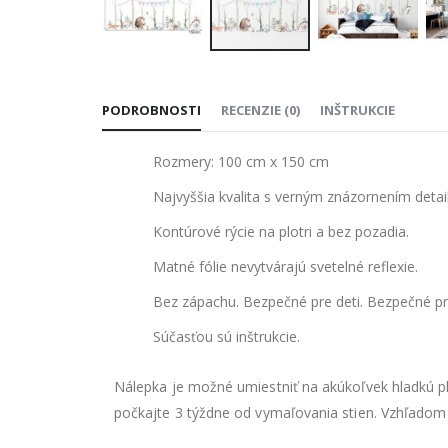
Preskočiť
na
PODROBNOSTI
RECENZIE
(
0
)
INŠTRUKCIE
začiatok
galérie
Rozmery: 100 cm x 150 cm
obrázkov
Najvyššia kvalita s verným znázornením detai
Kontúrové rýcie na plotri a bez pozadia.
Matné fólie nevytvárajú svetelné reflexie.
Bez zápachu. Bezpečné pre deti. Bezpečné pre
Súčasťou sú inštrukcie.
Nálepka je možné umiestniť na akúkoľvek hladkú pl
počkajte 3 týždne od vymaľovania stien. Vzhľadom 