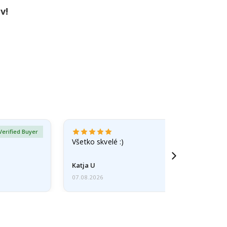
v!
Verified Buyer
Všetko skvelé :)
Katja U
07.08.2026