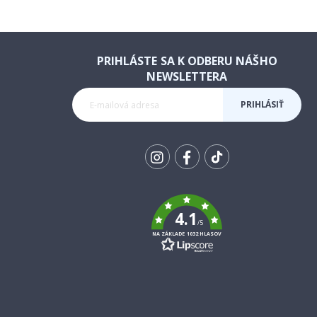
PRIHLÁSTE SA K ODBERU NÁŠHO
NEWSLETTERA
PRIHLÁSIŤ
SA K
ODBERU
Tik
To
k
4.1
/5
NA ZÁKLADE 1032 HLASOV