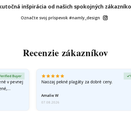
kutočná inšpirácia od našich spokojných zákazníko
Označte svoj príspevok #namly_design
Recenzie zákazníkov
Verified Buyer
ené v pevnej
Naozaj pekné plagáty za dobré ceny.
čené,…
Amalie W
07.08.2026