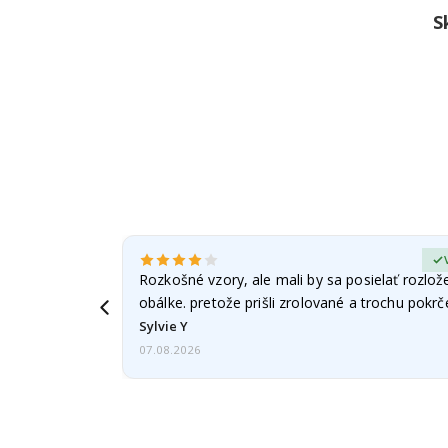
S
erified Buyer
Rozkošné vzory, ale mali by sa posielať rozlož
obálke. pretože prišli zrolované a trochu pokr
Sylvie Y
07.08.2026