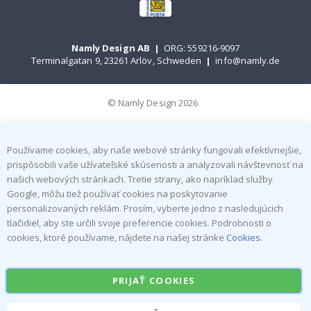
Namly Design AB
|
ORG: 559216-9097
Terminalgatan 9, 23261 Arlöv, Schweden
|
info@namly.de
© Namly Design 2026
Používame cookies, aby naše webové stránky fungovali efektívnejšie,
prispôsobili vaše užívateľské skúsenosti a analyzovali návštevnosť na
našich webových stránkach. Tretie strany, ako napríklad služby
Google, môžu tiež používať cookies na poskytovanie
personalizovaných reklám. Prosím, vyberte jedno z nasledujúcich
tlačidiel, aby ste určili svoje preferencie cookies. Podrobnosti o
cookies, ktoré používame, nájdete na našej stránke
Cookies
.
PRIJAŤ COOKIES