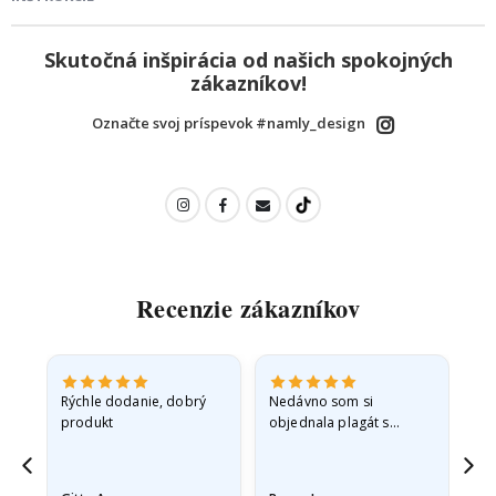
Skutočná inšpirácia od našich spokojných
zákazníkov!
Označte svoj príspevok #namly_design
Recenzie zákazníkov
né
Rýchle dodanie, dobrý
Nedávno som si
So
ra
produkt
objednala plagát s
fo
princeznou pre svoju
sp
vnučku. Plagát bol pri
sk
preprave mierne
rýc