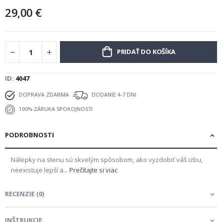
29,00 €
PRIDAŤ DO KOŠÍKA
ID
4047
DOPRAVA ZDARMA
DODANIE 4-7 DNI
100% ZÁRUKA SPOKOJNOSTI
PODROBNOSTI
Nálepky na stenu sú skvelým spôsobom, ako vyzdobiť váš izbu,
neexistuje lepší a...
Prečítajte si viac
RECENZIE
(
0
)
INŠTRUKCIE