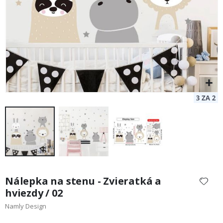
Preskočiť
na
Nálepka na stenu - Zvieratká a
začiatok
hviezdy / 02
galérie
Namly Design
obrázkov