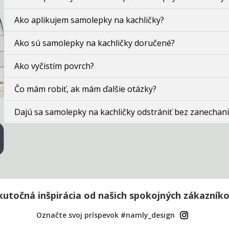
Ako aplikujem samolepky na kachličky?
Ako sú samolepky na kachličky doručené?
Ako vyčistím povrch?
Čo mám robiť, ak mám ďalšie otázky?
Dajú sa samolepky na kachličky odstrániť bez zanechani
kutočná inšpirácia od našich spokojných zákazníko
Označte svoj príspevok #namly_design