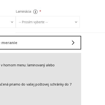
Laminácia
né meranie
nt v hornom menu: laminovaný alebo
učená priamo do vašej poštovej schránky do 7