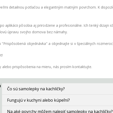
eľmi detailnou potlačou a elegantným matným povrchom. K dispozíci
o aplikácii pôsobia aj prirodzene a profesionálne. Ich tenký dizajn 
 štýlovú úpravu svojho domova bez námahy.
tu "Prispôsobená objednávka" a objednajte si v špeciálnych rozmero
t!
y alebo prispôsobenia na mieru, nás prosím kontaktujte.
a
Čo sú samolepky na kachličky?
Fungujú v kuchyni alebo kúpeľni?
Na aké povrchy môžem nalepiť samolepky na kachličky?