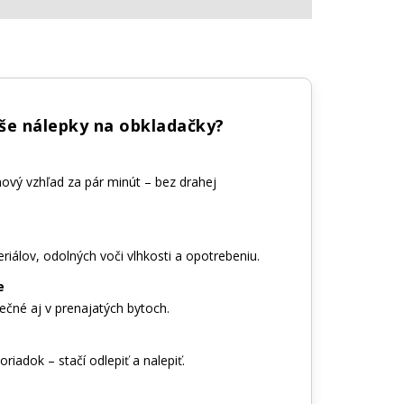
aše nálepky na obkladačky?
nový vzhľad za pár minút – bez drahej
riálov, odolných voči vlhkosti a opotrebeniu.
e
ečné aj v prenajatých bytoch.
riadok – stačí odlepiť a nalepiť.