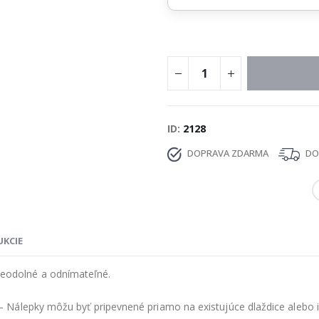
ID
2128
DOPRAVA ZDARMA
DOD
UKCIE
eodolné a odnímateľné.
 Nálepky môžu byť pripevnené priamo na existujúce dlaždice alebo i