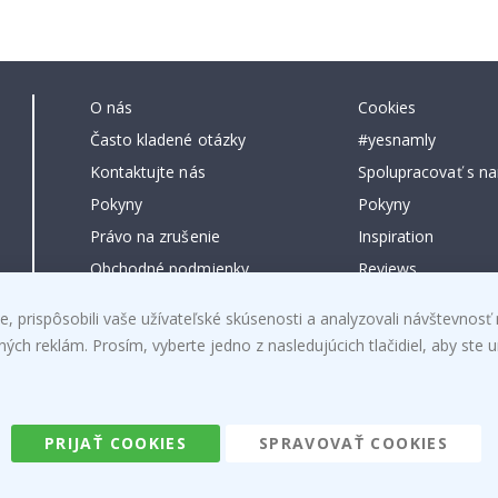
O nás
Cookies
Často kladené otázky
#yesnamly
Kontaktujte nás
Spolupracovať s na
Pokyny
Pokyny
Právo na zrušenie
Inspiration
Obchodné podmienky
Reviews
, prispôsobili vaše užívateľské skúsenosti a analyzovali návštevnosť 
h reklám. Prosím, vyberte jedno z nasledujúcich tlačidiel, aby ste ur
Namly Design AB
|
ORG: 559216-9097
PRIJAŤ COOKIES
SPRAVOVAŤ COOKIES
Terminalgatan 9, 23261 Arlöv, Schweden
|
info@namly.de