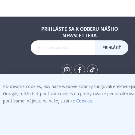
PRIHLÁSTE SA K ODBERU NÁŠHO
NEWSLETTERA
PRIHLÁSIŤ
SA K
ODBERU
Tik
To
Používame cookies, aby naše webové stránky fungovali efektívnejšie
k
Google, môžu tiež používať cookies na poskytovanie personalizovanýc
používame, nájdete na našej stránke
Cookies
.