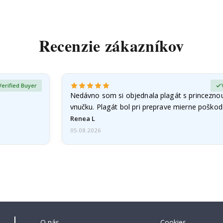
Recenzie zákazníkov
Verified Buyer
Nedávno som si objednala plagát s princeznou
vnučku. Plagát bol pri preprave mierne poškod
Problém som…
Renea L
05.08.2026
O nás
Cookies