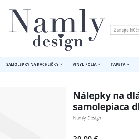
SAMOLEPKY NA KACHLIČKY
VINYL FÓLIA
TAPETA
Nálepky na dlá
samolepiaca dl
Namly Design
20,00 €