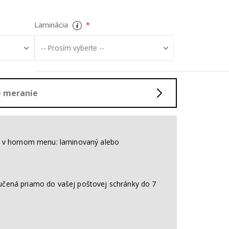
Laminácia
né meranie
nt v hornom menu: laminovaný alebo
učená priamo do vašej poštovej schránky do 7