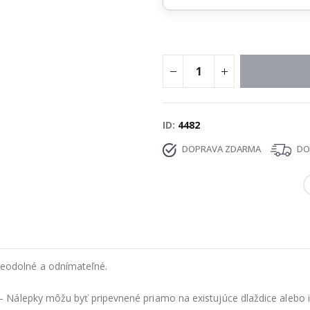
ID
4482
DOPRAVA ZDARMA
DOD
eodolné a odnímateľné.
 Nálepky môžu byť pripevnené priamo na existujúce dlaždice alebo i