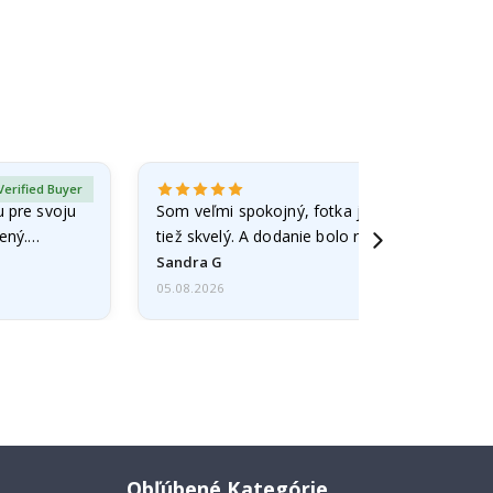
Verified Buyer
 pre svoju
Som veľmi spokojný, fotka je dobre spracova
ený.
tiež skvelý. A dodanie bolo rýchle.
Sandra G
05.08.2026
Obľúbené Kategórie