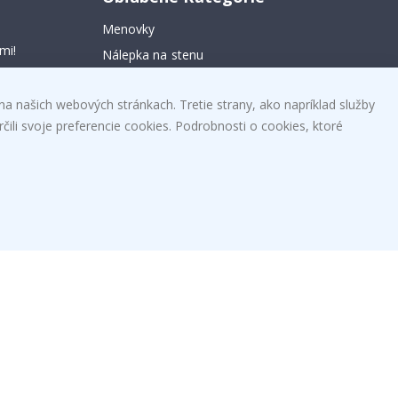
Menovky
mi!
Nálepka na stenu
Samolepky na kachličky
na našich webových stránkach. Tretie strany, ako napríklad služby
Plagáty
čili svoje preferencie cookies. Podrobnosti o cookies, ktoré
Nálepky
Vinyl fólia