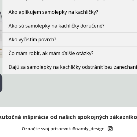
Ako aplikujem samolepky na kachličky?
Ako sú samolepky na kachličky doručené?
Ako vyčistím povrch?
Čo mám robiť, ak mám ďalšie otázky?
Dajú sa samolepky na kachličky odstrániť bez zanechani
kutočná inšpirácia od našich spokojných zákazníko
Označte svoj príspevok #namly_design