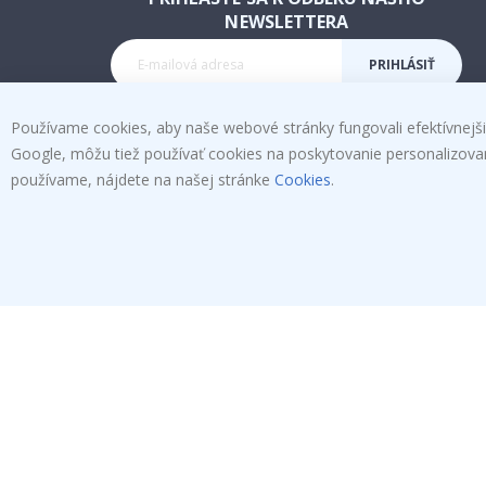
NEWSLETTERA
PRIHLÁSIŤ
SA K
Používame cookies, aby naše webové stránky fungovali efektívnejšie
Google, môžu tiež používať cookies na poskytovanie personalizovanýc
ODBERU
Tik
používame, nájdete na našej stránke
Cookies
.
To
k
4.1
/5
NA ZÁKLADE 1025 HLASOV