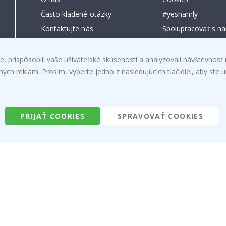
Často kladené otázky
#yesnamly
Kontaktujte nás
Spolupracovať s na
Pokyny
Pokyny
Právo na zrušenie
Inspiration
, prispôsobili vaše užívateľské skúsenosti a analyzovali návštevnosť 
h reklám. Prosím, vyberte jedno z nasledujúcich tlačidiel, aby ste ur
Obchodné podmienky
Reviews
PRIJAŤ COOKIES
SPRAVOVAŤ COOKIES
Namly Design AB
|
ORG: 559216-9097
Terminalgatan 9, 23261 Arlöv, Schweden
|
info@namly.de
© Namly Design 2026