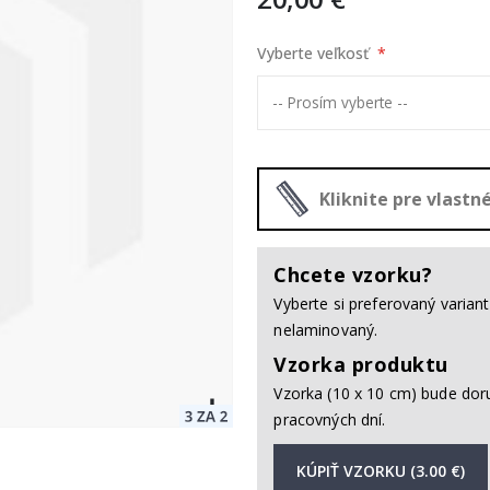
Vyberte veľkosť
Kliknite pre vlast
Chcete vzorku?
Vyberte si preferovaný varia
nelaminovaný.
Vzorka produktu
Vzorka (10 x 10 cm) bude dor
pracovných dní.
KÚPIŤ VZORKU (3.00 €)