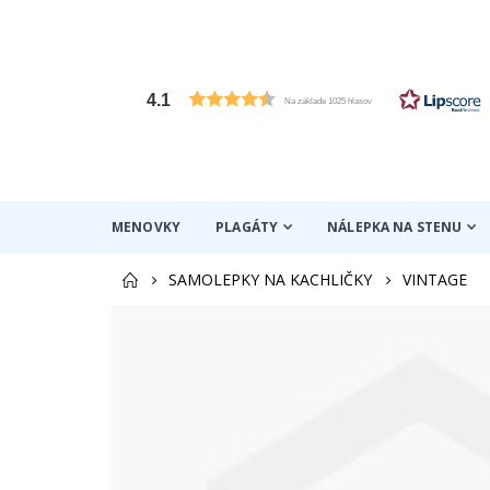
4.1
Na základe 1025 hlasov
MENOVKY
PLAGÁTY
NÁLEPKA NA STENU
SAMOLEPKY NA KACHLIČKY
VINTAGE
Preskočiť
na
koniec
galérie
obrázkov