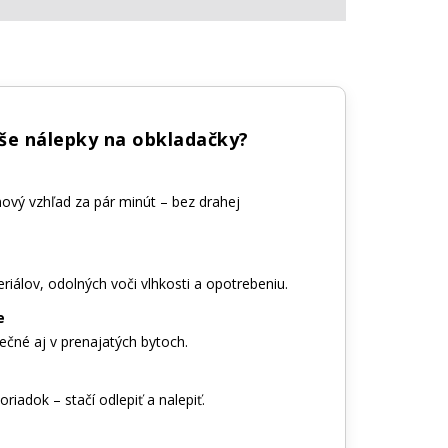
aše nálepky na obkladačky?
nový vzhľad za pár minút – bez drahej
riálov, odolných voči vlhkosti a opotrebeniu.
e
ečné aj v prenajatých bytoch.
riadok – stačí odlepiť a nalepiť.