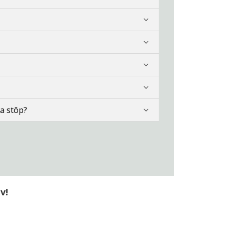
a stôp?
v!