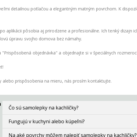
eľmi detailnou potlačou a elegantným matným povrchom. K dispozíci
o aplikácii pôsobia aj prirodzene a profesionálne. Ich tenký dizajn 
 štýlovú úpravu svojho domova bez námahy.
tu "Prispôsobená objednávka" a objednajte si v špeciálnych rozmero
t!
y alebo prispôsobenia na mieru, nás prosím kontaktujte.
a
Čo sú samolepky na kachličky?
Fungujú v kuchyni alebo kúpeľni?
Na aké povrchy môžem nalepiť samolepky na kachličky?