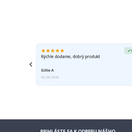
erified Buyer
éra bola
Rýchle dodanie, dobrý produkt
Gitte A
06.08.2026
PRIHLÁSTE SA K ODBERU NÁŠHO