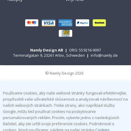
Namly Design AB
|
ORG: 559216-9097
Terminalgatan 9, 23261 Arlöv, Schweden
|
info@namly.de
© Namly Design 2026
Používame cookies, aby naše webové stránky fungovali efektívnejšie,
prispôsobili vaše užívateľské skúsenosti a analyzovali návštevnosť na
našich webových stránkach. Tretie strany, ako napríklad služby
Google, môžu tiež používať cookies na poskytovanie
personalizovaných reklám. Prosím, vyberte jedno z nasledujúcich
tlačidiel, aby ste určili svoje preferencie cookies. Podrobnosti o
cookies, ktoré používame, nájdete na našej stránke
Cookies
.