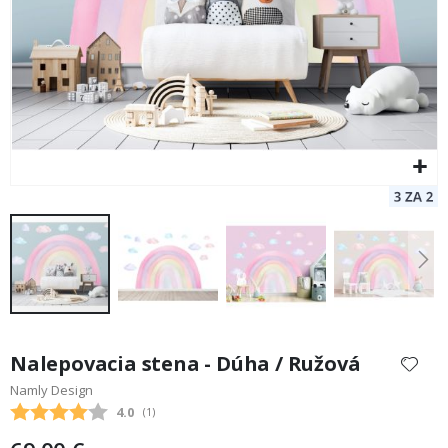
Preskočiť
na
Nalepovacia stena - Dúha / Ružová
začiatok
Namly Design
galérie
Priemerne hodnotenie:
4.0
(
hlasy:
1
)
obrázkov