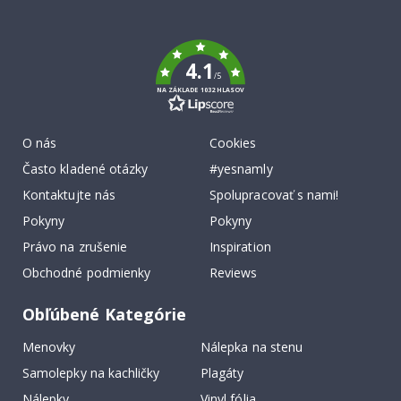
To
k
4.1
/5
NA ZÁKLADE 1032 HLASOV
O nás
Cookies
Často kladené otázky
#yesnamly
Kontaktujte nás
Spolupracovať s nami!
Pokyny
Pokyny
Právo na zrušenie
Inspiration
Obchodné podmienky
Reviews
Obľúbené Kategórie
Menovky
Nálepka na stenu
Samolepky na kachličky
Plagáty
Nálepky
Vinyl fólia