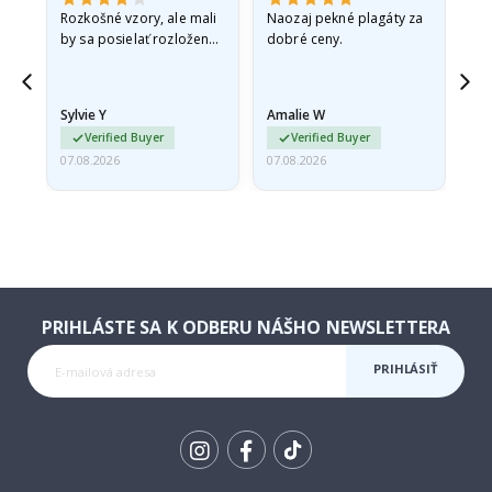
Rozkošné vzory, ale mali
Naozaj pekné plagáty za
Vše
by sa posielať rozložené
dobré ceny.
v pevnej obálke. pretože
prišli zrolované a trochu
pokrčené,…
Sylvie Y
Amalie W
Ka
Verified Buyer
Verified Buyer
07.08.2026
07.08.2026
07.
PRIHLÁSTE SA K ODBERU NÁŠHO NEWSLETTERA
PRIHLÁSIŤ
SA K
ODBERU
Tik