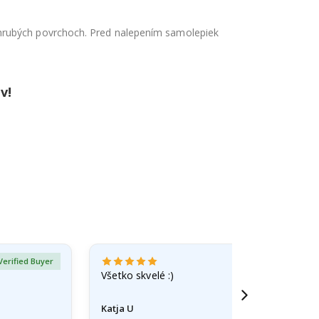
 hrubých povrchoch. Pred nalepením samolepiek
v!
Verified Buyer
Všetko skvelé :)
Katja U