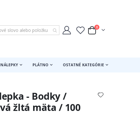
položky
0
Cart
NÁLEPKY
PLÁTNO
OSTATNÉ KATEGÓRIE
epka - Bodky /
vá žltá mäta / 100