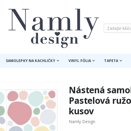
SAMOLEPKY NA KACHLIČKY
VINYL FÓLIA
TAPETA
Nástená samol
Pastelová ružo
kusov
Namly Design