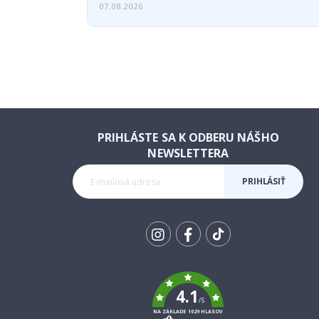
07.08.2026
PRIHLÁSTE SA K ODBERU NÁŠHO
NEWSLETTERA
PRIHLÁSIŤ
SA K
ODBERU
Tik
To
k
4.1
/5
NA ZÁKLADE 1029 HLASOV