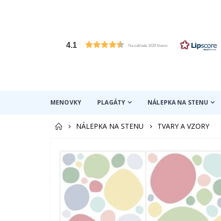
4.1
Na základe 1029 hlasov
MENOVKY
PLAGÁTY
NÁLEPKA NA STENU
NÁLEPKA NA STENU
TVARY A VZORY
Preskočiť
na
koniec
galérie
obrázkov