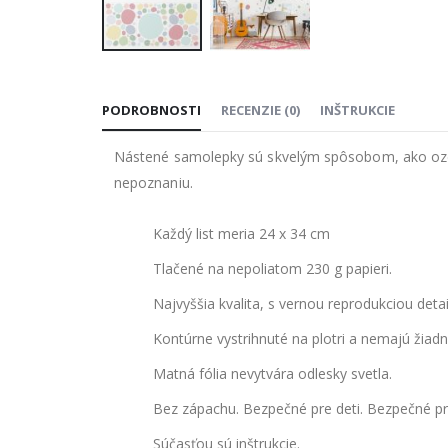
Preskočiť
na
PODROBNOSTI
RECENZIE
(
0
)
INŠTRUKCIE
začiatok
galérie
Nástené samolepky sú skvelým spôsobom, ako ozdob
obrázkov
nepoznaniu.
Každý list meria 24 x 34 cm
Tlačené na nepoliatom 230 g papieri.
Najvyššia kvalita, s vernou reprodukciou deta
Kontúrne vystrihnuté na plotri a nemajú žiadn
Matná fólia nevytvára odlesky svetla.
Bez zápachu. Bezpečné pre deti. Bezpečné pre
Súčasťou sú inštrukcie.