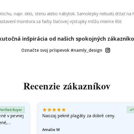
ochu, napr. sklo, stenu alebo nábytok. Samolepky nebudú držať na
nastavení monitora sa farby tlačovej výstupky môžu mierne líšiť.
kutočná inšpirácia od našich spokojných zákazníko
Označte svoj príspevok #namly_design
Recenzie zákazníkov
Verified Buyer
ené v pevnej
Naozaj pekné plagáty za dobré ceny.
čené,…
Amalie W