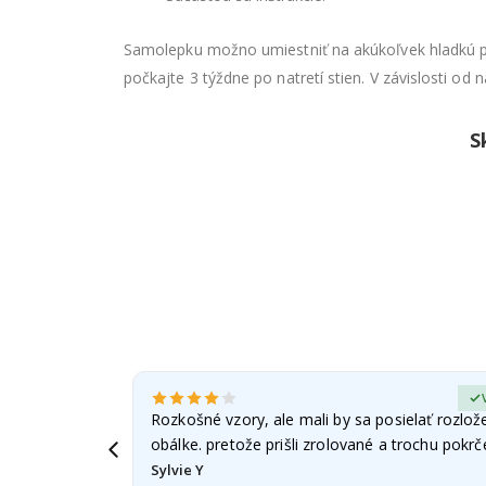
Samolepku možno umiestniť na akúkoľvek hladkú pl
počkajte 3 týždne po natretí stien. V závislosti od 
S
erified Buyer
Rozkošné vzory, ale mali by sa posielať rozlož
obálke. pretože prišli zrolované a trochu pokr
Sylvie Y