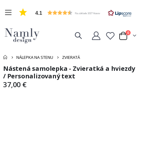
4.1
Na základe 1027 hlasov
položk
0
Cart
NÁLEPKA NA STENU
ZVIERATÁ
Nástená samolepka - Zvieratká a hviezdy
Preskočiť
Preskočiť
na
na
/ Personalizovaný text
koniec
začiatok
37,00 €
galérie
galérie
obrázkov
obrázkov