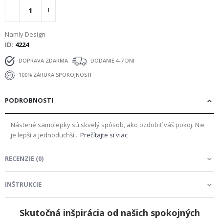
Namly Design
ID
4224
DOPRAVA ZDARMA
DODANIE 4-7 DNI
100% ZÁRUKA SPOKOJNOSTI
PODROBNOSTI
Nástené samolepky sú skvelý spôsob, ako ozdobiť váš pokoj. Nie
je lepší a jednoduchší...
Prečítajte si viac
RECENZIE
(
0
)
INŠTRUKCIE
Skutočná inšpirácia od našich spokojných