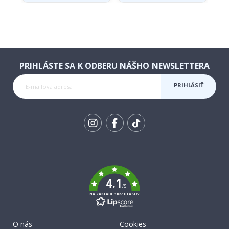
PRIHLÁSTE SA K ODBERU NÁŠHO NEWSLETTERA
PRIHLÁSIŤ
SA K
ODBERU
Tik
To
k
4.1
/5
NA ZÁKLADE 1027 HLASOV
O nás
Cookies