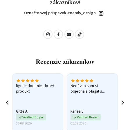
zákazníkov!
Označte svoj príspevok #namly_design
Recenzie zákazníkov
né
Rýchle dodanie, dobrý
Nedávno som si
So
ra
produkt
objednala plagát s
fo
princeznou pre svoju
sp
vnučku. Plagát bol pri
sk
preprave mierne
rýc
Gitte A
Renea L
Sa
poškodený. Problém
Verified Buyer
Verified Buyer
som…
06.08.2026
05.08.2026
05.