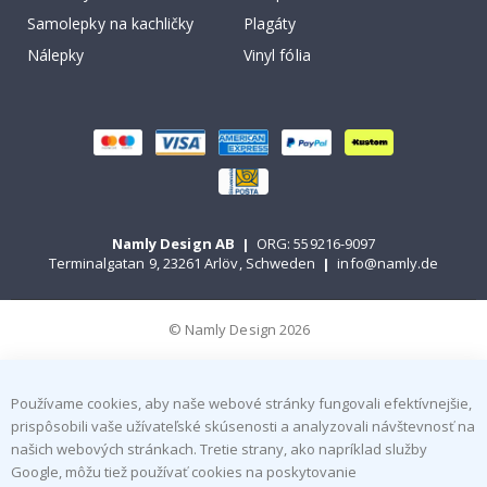
Samolepky na kachličky
Plagáty
Nálepky
Vinyl fólia
Namly Design AB
|
ORG: 559216-9097
Terminalgatan 9, 23261 Arlöv, Schweden
|
info@namly.de
© Namly Design 2026
Používame cookies, aby naše webové stránky fungovali efektívnejšie,
prispôsobili vaše užívateľské skúsenosti a analyzovali návštevnosť na
našich webových stránkach. Tretie strany, ako napríklad služby
Google, môžu tiež používať cookies na poskytovanie