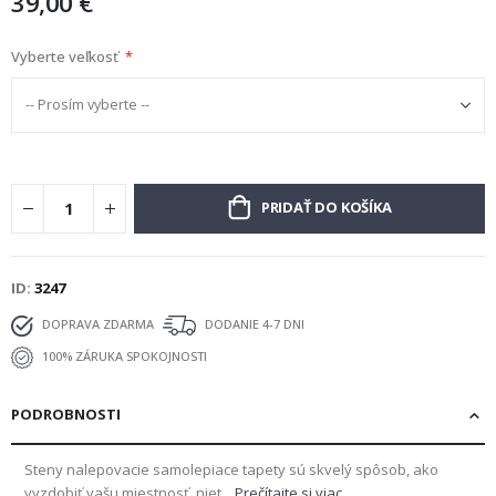
39,00 €
Vyberte veľkosť
PRIDAŤ DO KOŠÍKA
ID
3247
DOPRAVA ZDARMA
DODANIE 4-7 DNI
100% ZÁRUKA SPOKOJNOSTI
PODROBNOSTI
Steny nalepovacie samolepiace tapety sú skvelý spôsob, ako
vyzdobiť vašu miestnosť, niet...
Prečítajte si viac