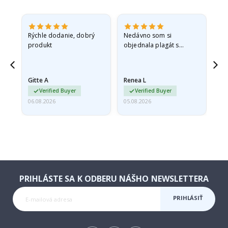
 -
Rýchle dodanie, dobrý
Nedávno som si
So
produkt
objednala plagát s
fo
sť
princeznou pre svoju
sp
vnučku. Plagát bol pri
sk
ed,
preprave mierne
rýc
Gitte A
Renea L
Sa
poškodený. Problém
Verified Buyer
Verified Buyer
som…
06.08.2026
05.08.2026
05.
PRIHLÁSTE SA K ODBERU NÁŠHO NEWSLETTERA
PRIHLÁSIŤ
SA K