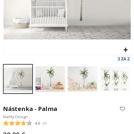
Preskočiť
na
Nástenka - Palma
začiatok
Namly Design
galérie
Priemerne hodnotenie:
4.0
(
hlasy:
2
)
obrázkov