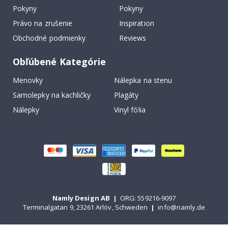
Pokyny
Pokyny
Právo na zrušenie
Inspiration
Obchodné podmienky
Reviews
Obľúbené Kategórie
Menovky
Nálepka na stenu
Samolepky na kachličky
Plagáty
Nálepky
Vinyl fólia
Namly Design AB
|
ORG: 559216-9097
Terminalgatan 9, 23261 Arlöv, Schweden
|
info@namly.de