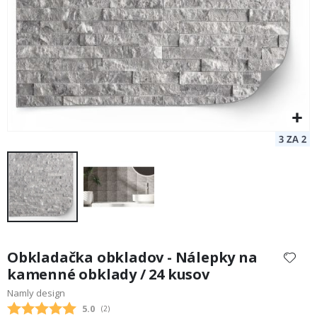
Preskočiť
na
Obkladačka obkladov - Nálepky na
začiatok
kamenné obklady / 24 kusov
galérie
Namly design
obrázkov
Priemerne hodnotenie:
5.0
(
hlasy:
2
)