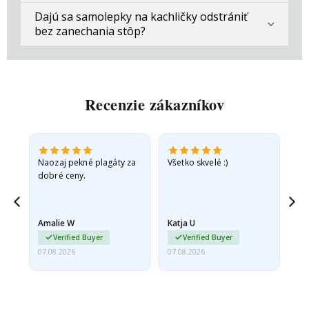
Dajú sa samolepky na kachličky odstrániť
bez zanechania stôp?
Recenzie zákazníkov
v
Naozaj pekné plagáty za
Všetko skvelé :)
Rý
dobré ceny.
pr
jd
Amalie W
Katja U
Gi
ma…
Verified Buyer
Verified Buyer
07.08.2026
07.08.2026
06.