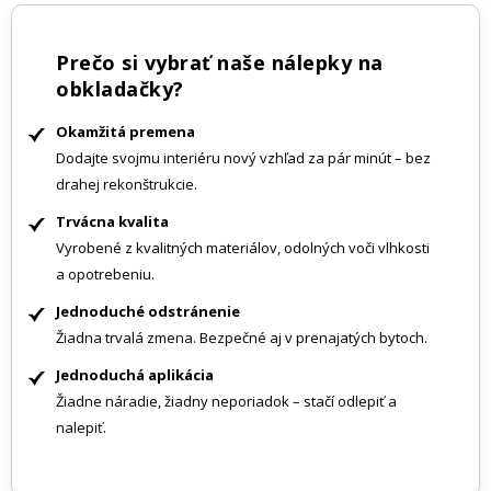
Prečo si vybrať naše nálepky na
obkladačky?
Okamžitá premena
Dodajte svojmu interiéru nový vzhľad za pár minút – bez
drahej rekonštrukcie.
Trvácna kvalita
Vyrobené z kvalitných materiálov, odolných voči vlhkosti
a opotrebeniu.
Jednoduché odstránenie
Žiadna trvalá zmena. Bezpečné aj v prenajatých bytoch.
Jednoduchá aplikácia
Žiadne náradie, žiadny neporiadok – stačí odlepiť a
nalepiť.