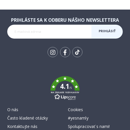
PRIHLÁSTE SA K ODBERU NÁŠHO NEWSLETTERA
PRIHLÁSIŤ
SA K
ODBERU
Tik
To
k
4.1
/5
NA ZÁKLADE 1029 HLASOV
O nás
Cookies
Často kladené otázky
#yesnamly
Kontaktujte nás
Spolupracovať s nami!