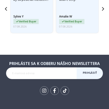
v pevnej obálke. pretože
prišli zrolované a trochu
pokrčené,…
Sylvie Y
Amalie W
Ka
Verified Buyer
Verified Buyer
07.08.2026
07.08.2026
07.
PRIHLÁSTE SA K ODBERU NÁŠHO NEWSLETTERA
PRIHLÁSIŤ
SA K
ODBERU
Tik
To