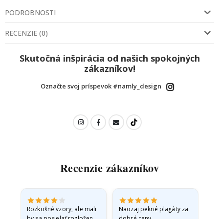
PODROBNOSTI
RECENZIE
(
0
)
Skutočná inšpirácia od našich spokojných
zákazníkov!
Označte svoj príspevok #namly_design
Recenzie zákazníkov
Rozkošné vzory, ale mali
Naozaj pekné plagáty za
Vše
by sa posielať rozložené
dobré ceny.