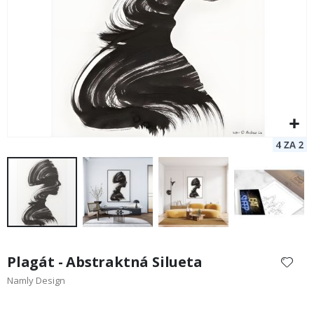
Preskočiť
na
Plagát - Abstraktná Silueta
začiatok
Namly Design
galérie
obrázkov