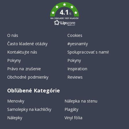
k
4.1
/5
NA ZÁKLADE 1031 HLASOV
O nás
Cookies
Často kladené otázky
#yesnamly
Kontaktujte nás
Spolupracovať s nami!
Pokyny
Pokyny
Právo na zrušenie
Inspiration
Obchodné podmienky
Reviews
Obľúbené Kategórie
Menovky
Nálepka na stenu
Samolepky na kachličky
Plagáty
Nálepky
Vinyl fólia