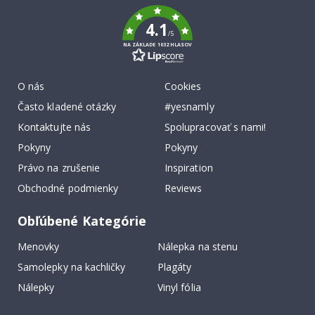
k
4.1
/5
NA ZÁKLADE 1032 HLASOV
O nás
Cookies
Často kladené otázky
#yesnamly
Kontaktujte nás
Spolupracovať s nami!
Pokyny
Pokyny
Právo na zrušenie
Inspiration
Obchodné podmienky
Reviews
Obľúbené Kategórie
Menovky
Nálepka na stenu
Samolepky na kachličky
Plagáty
Nálepky
Vinyl fólia