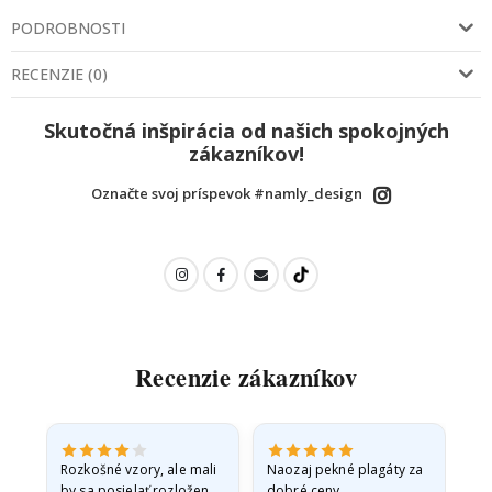
PODROBNOSTI
RECENZIE
(
0
)
Skutočná inšpirácia od našich spokojných
zákazníkov!
Označte svoj príspevok #namly_design
Recenzie zákazníkov
Rozkošné vzory, ale mali
Naozaj pekné plagáty za
Vše
by sa posielať rozložené
dobré ceny.