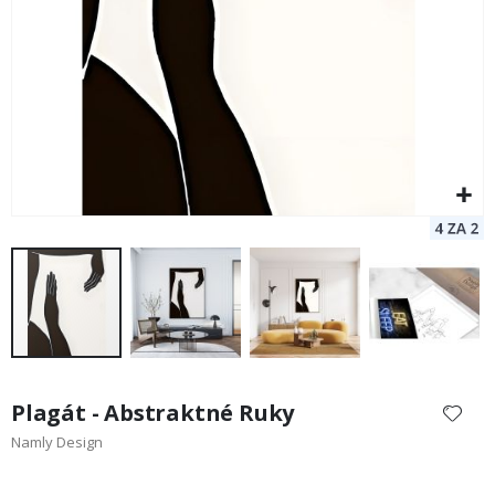
Preskočiť
na
Plagát - Abstraktné Ruky
začiatok
Namly Design
galérie
obrázkov