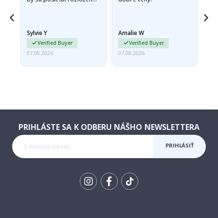
v pevnej obálke. pretože
prišli zrolované a trochu
pokrčené,…
Sylvie Y
Amalie W
Ka
Verified Buyer
Verified Buyer
07.08.2026
07.08.2026
07.
PRIHLÁSTE SA K ODBERU NÁŠHO NEWSLETTERA
PRIHLÁSIŤ
SA K
ODBERU
Tik
To