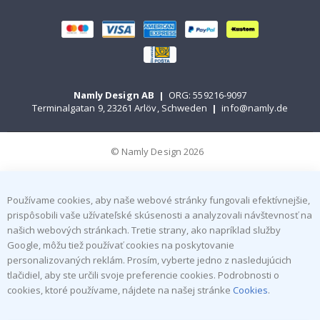
Namly Design AB
|
ORG: 559216-9097
Terminalgatan 9, 23261 Arlöv, Schweden
|
info@namly.de
© Namly Design 2026
Používame cookies, aby naše webové stránky fungovali efektívnejšie,
prispôsobili vaše užívateľské skúsenosti a analyzovali návštevnosť na
našich webových stránkach. Tretie strany, ako napríklad služby
Google, môžu tiež používať cookies na poskytovanie
personalizovaných reklám. Prosím, vyberte jedno z nasledujúcich
tlačidiel, aby ste určili svoje preferencie cookies. Podrobnosti o
cookies, ktoré používame, nájdete na našej stránke
Cookies
.