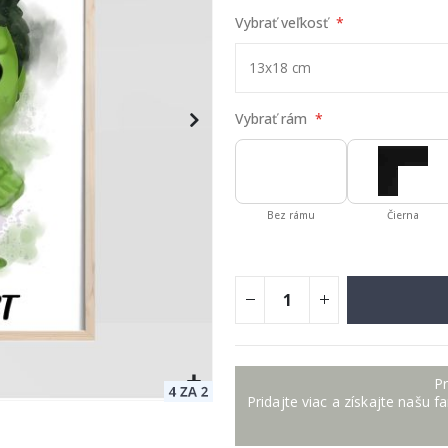
Vybrať veľkosť
Vybrať rám
Bez rámu
Čierna
Pr
Pridajte viac a získajte našu f