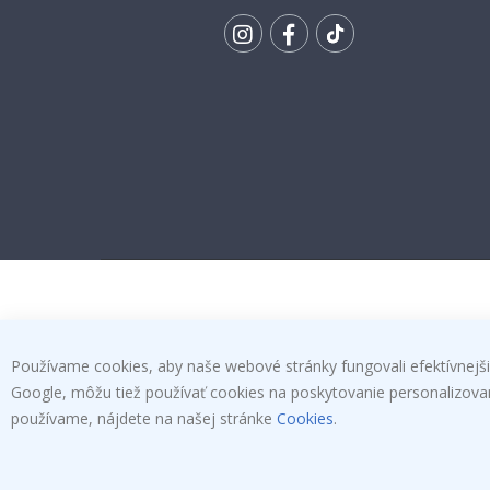
SA K
ODBERU
Tik
To
k
Používame cookies, aby naše webové stránky fungovali efektívnejšie
Google, môžu tiež používať cookies na poskytovanie personalizovanýc
používame, nájdete na našej stránke
Cookies
.