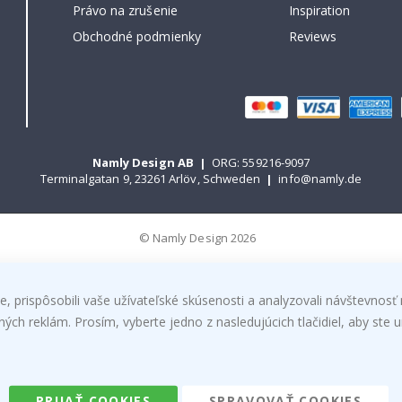
Právo na zrušenie
Inspiration
Obchodné podmienky
Reviews
Namly Design AB
|
ORG: 559216-9097
Terminalgatan 9, 23261 Arlöv, Schweden
|
info@namly.de
© Namly Design 2026
, prispôsobili vaše užívateľské skúsenosti a analyzovali návštevnosť 
h reklám. Prosím, vyberte jedno z nasledujúcich tlačidiel, aby ste ur
PRIJAŤ COOKIES
SPRAVOVAŤ COOKIES