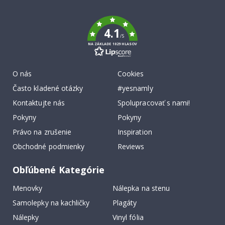
To
k
4.1
/5
NA ZÁKLADE 1029 HLASOV
O nás
Cookies
Často kladené otázky
#yesnamly
Kontaktujte nás
Spolupracovať s nami!
Pokyny
Pokyny
Právo na zrušenie
Inspiration
Obchodné podmienky
Reviews
Obľúbené Kategórie
Menovky
Nálepka na stenu
Samolepky na kachličky
Plagáty
Nálepky
Vinyl fólia