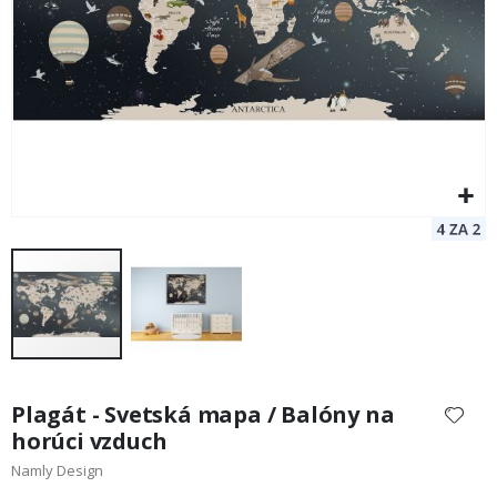
Preskočiť
na
Plagát - Svetská mapa / Balóny na
začiatok
horúci vzduch
galérie
Namly Design
obrázkov