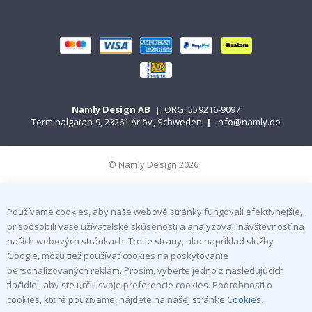
Namly Design AB
|
ORG: 559216-9097
Terminalgatan 9, 23261 Arlöv, Schweden
|
info@namly.de
© Namly Design 2026
Používame cookies, aby naše webové stránky fungovali efektívnejšie,
prispôsobili vaše užívateľské skúsenosti a analyzovali návštevnosť na
našich webových stránkach. Tretie strany, ako napríklad služby
Google, môžu tiež používať cookies na poskytovanie
personalizovaných reklám. Prosím, vyberte jedno z nasledujúcich
tlačidiel, aby ste určili svoje preferencie cookies. Podrobnosti o
cookies, ktoré používame, nájdete na našej stránke
Cookies
.