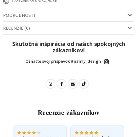
100% ZÁRUKA SPOKOJNOSTI
PODROBNOSTI
RECENZIE
(
0
)
Skutočná inšpirácia od našich spokojných
zákazníkov!
Označte svoj príspevok #namly_design
Recenzie zákazníkov