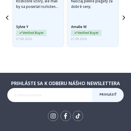
Rozkošné vzory, ale mali
Naozaj pekné plagáty za
Vše
by sa posielať rozložené
dobré ceny.
v pevnej obálke. pretože
prišli zrolované a trochu
pokrčené,…
Sylvie Y
Amalie W
Ka
Verified Buyer
Verified Buyer
07.08.2026
07.08.2026
07.
PRIHLÁSTE SA K ODBERU NÁŠHO NEWSLETTERA
PRIHLÁSIŤ
SA K
ODBERU
Tik