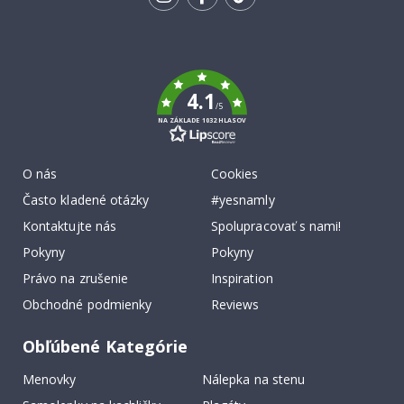
ODBERU
Tik
To
k
4.1
/5
NA ZÁKLADE 1032 HLASOV
O nás
Cookies
Často kladené otázky
#yesnamly
Kontaktujte nás
Spolupracovať s nami!
Pokyny
Pokyny
Právo na zrušenie
Inspiration
Obchodné podmienky
Reviews
Obľúbené Kategórie
Menovky
Nálepka na stenu