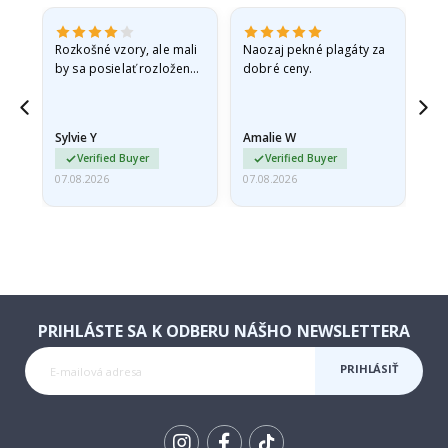
Rozkošné vzory, ale mali
Naozaj pekné plagáty za
Vše
by sa posielať rozložené
dobré ceny.
v pevnej obálke. pretože
prišli zrolované a trochu
pokrčené,…
Sylvie Y
Amalie W
Ka
Verified Buyer
Verified Buyer
07.08.2026
07.08.2026
07.
PRIHLÁSTE SA K ODBERU NÁŠHO NEWSLETTERA
PRIHLÁSIŤ
SA K