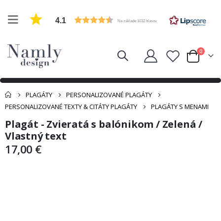
4.1
Na základe 1032 hlasov
položk
0
Cart
PLAGÁTY
PERSONALIZOVANÉ PLAGÁTY
PERSONALIZOVANÉ TEXTY & CITÁTY PLAGÁTY
PLAGÁTY S MENAMI
Plagát - Zvieratá s balónikom / Zelená /
Preskočiť
Preskočiť
na
na
Vlastný text
koniec
začiatok
17,00 €
galérie
galérie
obrázkov
obrázkov