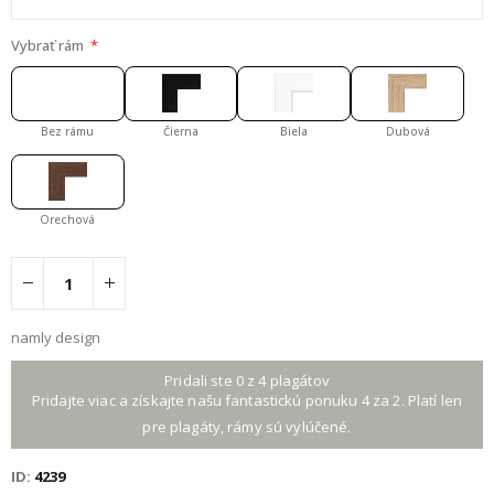
Vybrať rám
Bez rámu
Čierna
Biela
Dubová
Orechová
namly design
Pridali ste 0 z 4 plagátov
Pridajte viac a získajte našu fantastickú ponuku 4 za 2. Platí len
pre plagáty, rámy sú vylúčené.
ID
4239