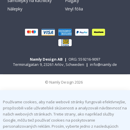
Samolepky na kachličky
Plagáty
Nálepky
Vinyl fólia
Namly Design AB
|
ORG: 559216-9097
Terminalgatan 9, 23261 Arlöv, Schweden
|
info@namly.de
© Namly Design 2026
Používame cookies, aby naše webové stránky fungovali efektívnejšie,
prispôsobili vaše užívateľské skúsenosti a analyzovali návštevnosť na
našich webových stránkach. Tretie strany, ako napríklad služby
Google, môžu tiež používať cookies na poskytovanie
personalizovaných reklám. Prosím, vyberte jedno z nasledujúcich