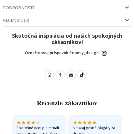
PODROBNOSTI
RECENZIE
(
0
)
Skutočná inšpirácia od našich spokojných
zákazníkov!
Označte svoj príspevok #namly_design
Recenzie zákazníkov
Rozkošné vzory, ale mali
Naozaj pekné plagáty za
Vše
by sa posielať rozložené
dobré ceny.