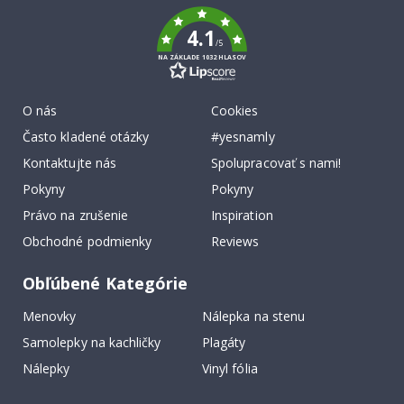
k
4.1
/5
NA ZÁKLADE 1032 HLASOV
O nás
Cookies
Často kladené otázky
#yesnamly
Kontaktujte nás
Spolupracovať s nami!
Pokyny
Pokyny
Právo na zrušenie
Inspiration
Obchodné podmienky
Reviews
Obľúbené Kategórie
Menovky
Nálepka na stenu
Samolepky na kachličky
Plagáty
Nálepky
Vinyl fólia