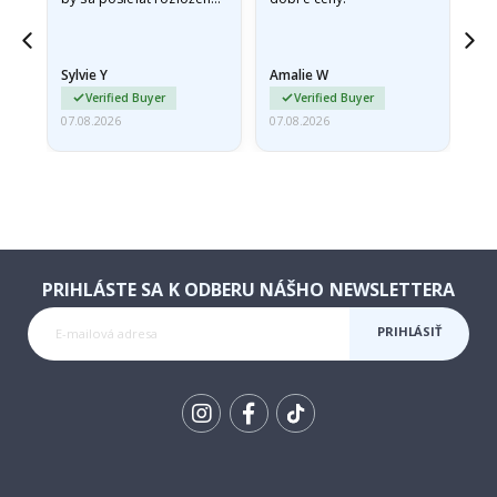
v pevnej obálke. pretože
prišli zrolované a trochu
pokrčené,…
Sylvie Y
Amalie W
Ka
Verified Buyer
Verified Buyer
07.08.2026
07.08.2026
07.
PRIHLÁSTE SA K ODBERU NÁŠHO NEWSLETTERA
PRIHLÁSIŤ
SA K
ODBERU
Tik
To