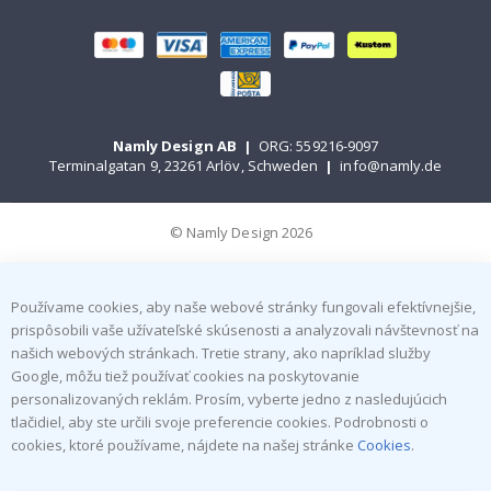
Namly Design AB
|
ORG: 559216-9097
Terminalgatan 9, 23261 Arlöv, Schweden
|
info@namly.de
© Namly Design 2026
Používame cookies, aby naše webové stránky fungovali efektívnejšie,
prispôsobili vaše užívateľské skúsenosti a analyzovali návštevnosť na
našich webových stránkach. Tretie strany, ako napríklad služby
Google, môžu tiež používať cookies na poskytovanie
personalizovaných reklám. Prosím, vyberte jedno z nasledujúcich
tlačidiel, aby ste určili svoje preferencie cookies. Podrobnosti o
cookies, ktoré používame, nájdete na našej stránke
Cookies
.