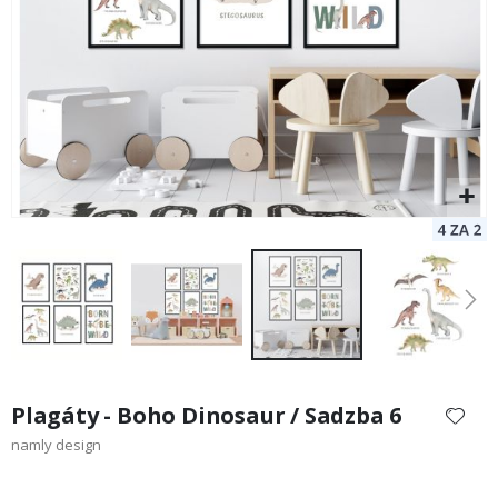
Preskočiť
na
Plagáty - Boho Dinosaur / Sadzba 6
začiatok
namly design
galérie
obrázkov