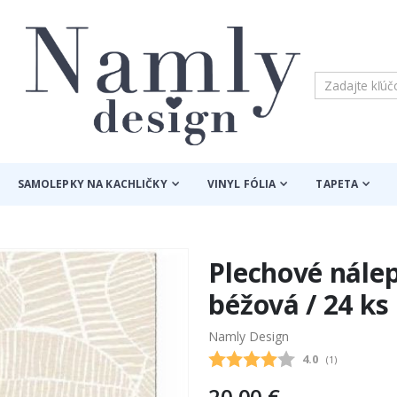
SAMOLEPKY NA KACHLIČKY
VINYL FÓLIA
TAPETA
Plechové nálep
béžová / 24 ks
Namly Design
Priemerne hodn
4.0
(
hlasy:
1
)
20,00 €