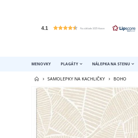
4.1
Na základe 1025 hlasov
MENOVKY
PLAGÁTY
NÁLEPKA NA STENU
SAMOLEPKY NA KACHLIČKY
BOHO
Preskočiť
na
koniec
galérie
obrázkov