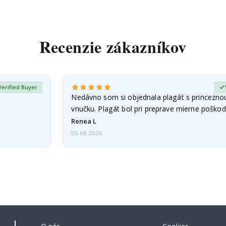
Recenzie zákazníkov
Verified Buyer
Nedávno som si objednala plagát s princezno
vnučku. Plagát bol pri preprave mierne poškod
Problém som…
Renea L
05.08.2026