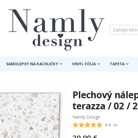
SAMOLEPKY NA KACHLIČKY
VINYL FÓLIA
TAPETA
Plechový nálep
terazza / 02 / 
Namly Design
Priemerne hodn
5.0
(
hlasy:
4
)
20,00 €