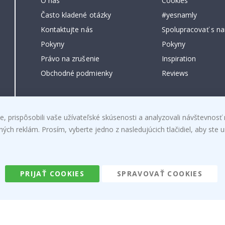
O nás
Cookies
Často kladené otázky
#yesnamly
Kontaktujte nás
Spolupracovať s na
Pokyny
Pokyny
Právo na zrušenie
Inspiration
Obchodné podmienky
Reviews
, prispôsobili vaše užívateľské skúsenosti a analyzovali návštevnosť 
h reklám. Prosím, vyberte jedno z nasledujúcich tlačidiel, aby ste ur
Namly Design AB
|
ORG: 559216-9097
PRIJAŤ COOKIES
SPRAVOVAŤ COOKIES
Terminalgatan 9, 23261 Arlöv, Schweden
|
info@namly.de
© Namly Design 2026