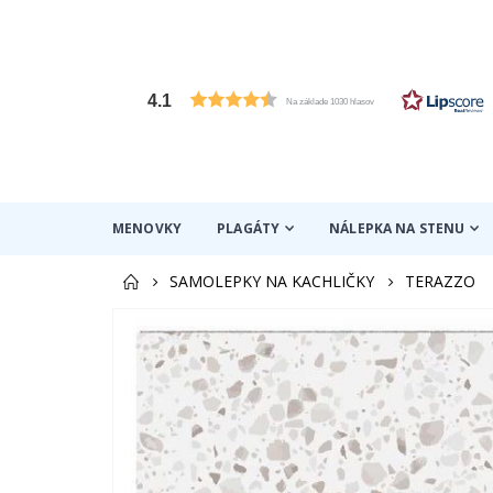
4.1
Na základe 1030 hlasov
MENOVKY
PLAGÁTY
NÁLEPKA NA STENU
SAMOLEPKY NA KACHLIČKY
TERAZZO
Preskočiť
na
koniec
galérie
obrázkov