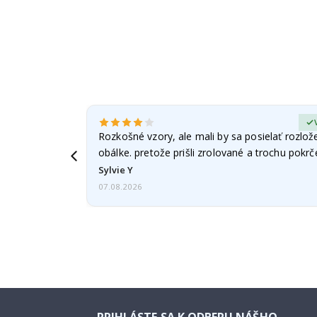
erified Buyer
Rozkošné vzory, ale mali by sa posielať rozlož
obálke. pretože prišli zrolované a trochu pokr
Sylvie Y
07.08.2026
PRIHLÁSTE SA K ODBERU NÁŠHO