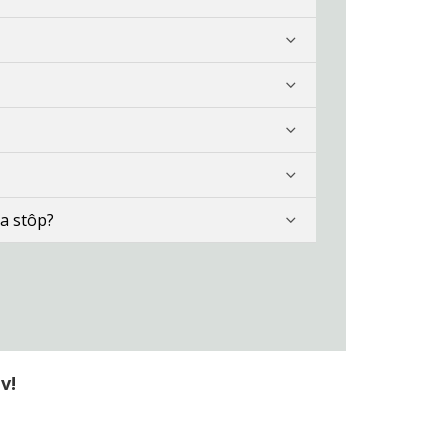
a stôp?
v!