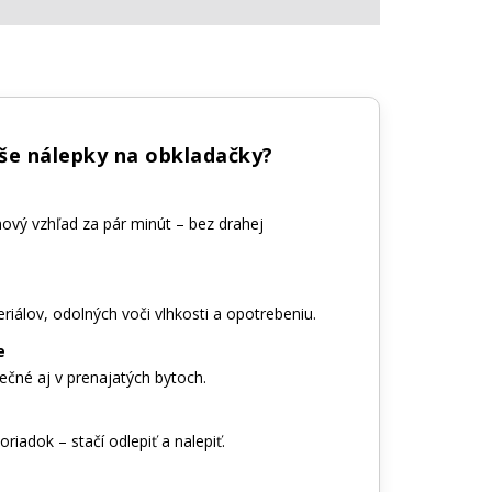
aše nálepky na obkladačky?
nový vzhľad za pár minút – bez drahej
riálov, odolných voči vlhkosti a opotrebeniu.
e
ečné aj v prenajatých bytoch.
riadok – stačí odlepiť a nalepiť.