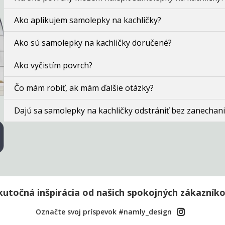
Ako aplikujem samolepky na kachličky?
Ako sú samolepky na kachličky doručené?
Ako vyčistím povrch?
Čo mám robiť, ak mám ďalšie otázky?
Dajú sa samolepky na kachličky odstrániť bez zanechani
kutočná inšpirácia od našich spokojných zákazníko
Označte svoj príspevok #namly_design