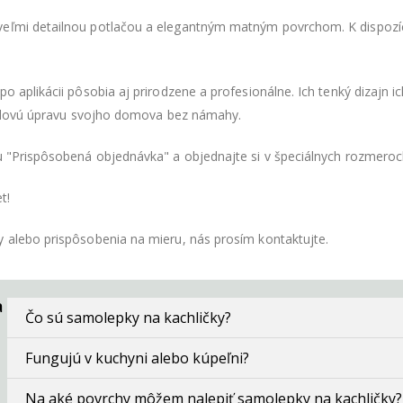
eľmi detailnou potlačou a elegantným matným povrchom. K dispozíci
o aplikácii pôsobia aj prirodzene a profesionálne. Ich tenký dizajn 
 štýlovú úpravu svojho domova bez námahy.
tu "Prispôsobená objednávka" a objednajte si v špeciálnych rozmero
t!
y alebo prispôsobenia na mieru, nás prosím kontaktujte.
a
Čo sú samolepky na kachličky?
Fungujú v kuchyni alebo kúpeľni?
Na aké povrchy môžem nalepiť samolepky na kachličky?