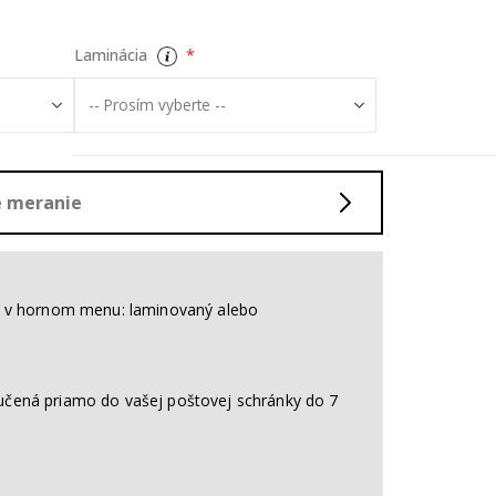
Laminácia
né meranie
nt v hornom menu: laminovaný alebo
učená priamo do vašej poštovej schránky do 7