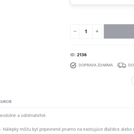
ID
2136
DOPRAVA ZDARMA
DOD
RUKCIE
eodolné a odnímateľné.
 Nálepky môžu byť pripevnené priamo na existujúce dlaždice alebo i