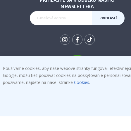
NEWSLETTERA
PRIHLÁSIŤ
SA K
ODBERU
Tik
To
k
4.1
/5
Používame cookies, aby naše webové stránky fungovali efektívnejšie
NA ZÁKLADE 1030 HLASOV
Google, môžu tiež používať cookies na poskytovanie personalizovanýc
používame, nájdete na našej stránke
Cookies
.