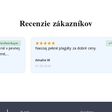
Recenzie zákazníkov
Verified Buyer
ené v pevnej
Naozaj pekné plagáty za dobré ceny.
čené,…
Amalie W
07.08.2026