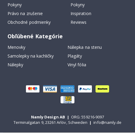
Pokyny
Pokyny
Právo na zrušenie
Inspiration
Obchodné podmienky
Reviews
Obľúbené Kategórie
Menovky
Nálepka na stenu
Samolepky na kachličky
Plagáty
Nálepky
Vinyl fólia
Namly Design AB
|
ORG: 559216-9097
Terminalgatan 9, 23261 Arlöv, Schweden
|
info@namly.de