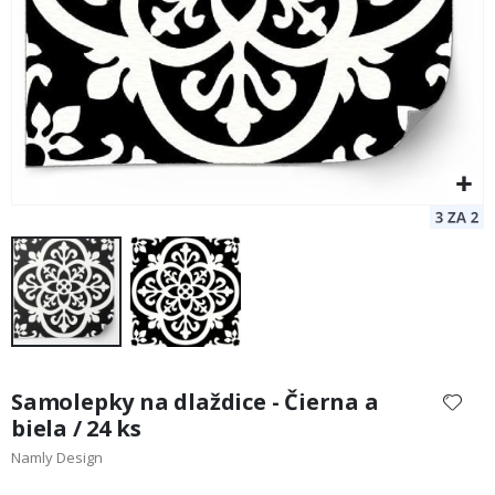
Preskočiť
na
Samolepky na dlaždice - Čierna a
začiatok
biela / 24 ks
galérie
Namly Design
obrázkov