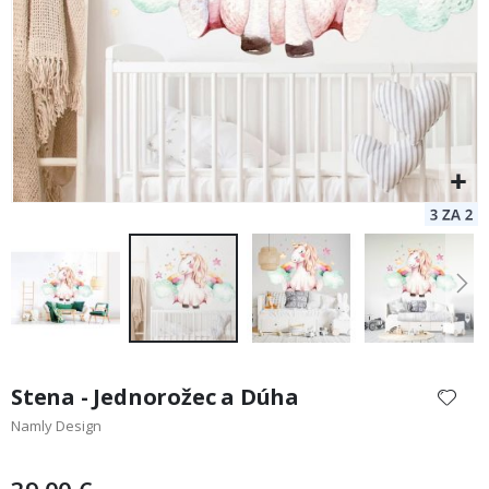
Preskočiť
na
Stena - Jednorožec a Dúha
začiatok
Namly Design
galérie
obrázkov