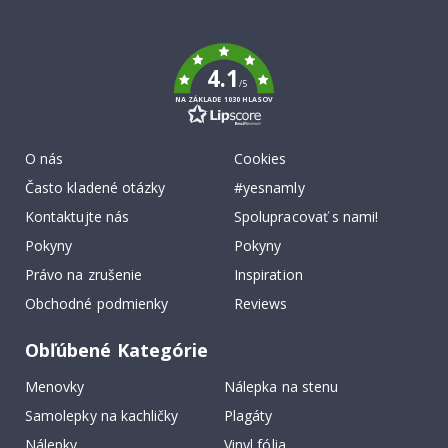
To
k
4.1
/5
NA ZÁKLADE 1030 HLASOV
O nás
Cookies
Často kladené otázky
#yesnamly
Kontaktujte nás
Spolupracovať s nami!
Pokyny
Pokyny
Právo na zrušenie
Inspiration
Obchodné podmienky
Reviews
Obľúbené Kategórie
Menovky
Nálepka na stenu
Samolepky na kachličky
Plagáty
Nálepky
Vinyl fólia