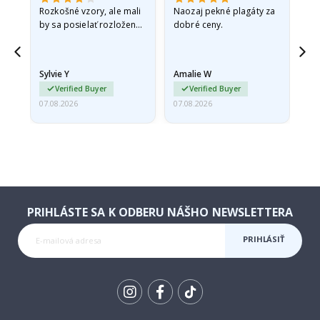
Rozkošné vzory, ale mali
Naozaj pekné plagáty za
Vše
by sa posielať rozložené
dobré ceny.
v pevnej obálke. pretože
prišli zrolované a trochu
pokrčené,…
Sylvie Y
Amalie W
Ka
Verified Buyer
Verified Buyer
07.08.2026
07.08.2026
07.
PRIHLÁSTE SA K ODBERU NÁŠHO NEWSLETTERA
PRIHLÁSIŤ
SA K
ODBERU
Tik