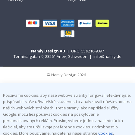
Namly Design AB
|
ORG: 559216-9097
Terminalgatan 9, 23261 Arlöv, Schweden
|
info@namly.de
© Namly Design 2026
Používame cookies, aby naše webové stránky fungovali efektívnejšie,
prispôsobili vaše užívateľské skúsenosti a analyzovali návštevnosť na
našich webových stránkach. Tretie strany, ako napríklad služby
Google, môžu tiež používať cookies na poskytovanie
personalizovaných reklám. Prosím, vyberte jedno z nasledujúcich
tlačidiel, aby ste určili svoje preferencie cookies. Podrobnosti o
cookies, ktoré používame, nájdete na našej stránke
Cookies
.