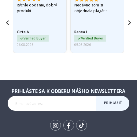
 -
Rýchle dodanie, dobrý
Nedávno som si
So
produkt
objednala plagát s
fo
sť
princeznou pre svoju
sp
vnučku. Plagát bol pri
sk
ed,
preprave mierne
rýc
Gitte A
Renea L
Sa
poškodený. Problém
Verified Buyer
Verified Buyer
som…
06.08.2026
05.08.2026
05.
PRIHLÁSTE SA K ODBERU NÁŠHO NEWSLETTERA
PRIHLÁSIŤ
SA K
ODBERU
Tik