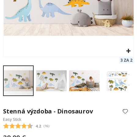
Preskočiť
na
Stenná výzdoba - Dinosaurov
začiatok
Easy Stick
galérie
Priemerne hodnotenie:
4.2
(
hlasy:
16
)
obrázkov