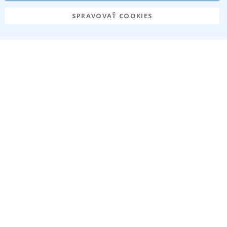
SPRAVOVAŤ COOKIES
Namly Design AB
|
ORG: 559216-9097
Terminalgatan 9, 23261 Arlöv, Schweden
|
info@namly.de
© Namly Design 2026