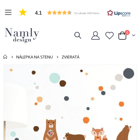
4.1
Na základe 1033 hlasov
položk
0
Cart
NÁLEPKA NA STENU
ZVIERATÁ
Preskočiť
na
koniec
galérie
obrázkov