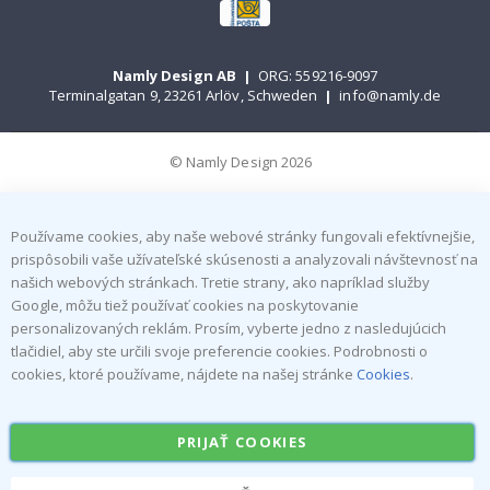
Namly Design AB
|
ORG: 559216-9097
Terminalgatan 9, 23261 Arlöv, Schweden
|
info@namly.de
© Namly Design 2026
Používame cookies, aby naše webové stránky fungovali efektívnejšie,
prispôsobili vaše užívateľské skúsenosti a analyzovali návštevnosť na
našich webových stránkach. Tretie strany, ako napríklad služby
Google, môžu tiež používať cookies na poskytovanie
personalizovaných reklám. Prosím, vyberte jedno z nasledujúcich
tlačidiel, aby ste určili svoje preferencie cookies. Podrobnosti o
cookies, ktoré používame, nájdete na našej stránke
Cookies
.
PRIJAŤ COOKIES