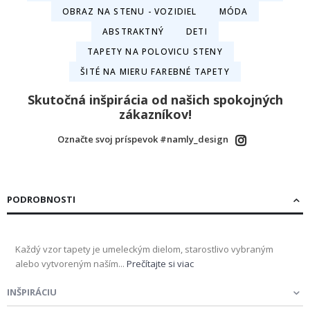
OBRAZ NA STENU - VOZIDIEL
MÓDA
ABSTRAKTNÝ
DETI
TAPETY NA POLOVICU STENY
ŠITÉ NA MIERU FAREBNÉ TAPETY
Skutočná inšpirácia od našich spokojných
zákazníkov!
Označte svoj príspevok #namly_design
PODROBNOSTI
Každý vzor tapety je umeleckým dielom, starostlivo vybraným
alebo vytvoreným naším...
Prečítajte si viac
INŠPIRÁCIU