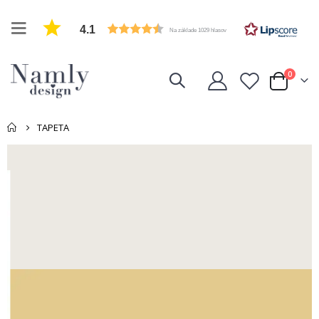
4.1
Na základe 1029 hlasov
položk
0
Cart
TAPETA