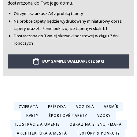
dostarczoną do Twojego domu.
Otrzymasz arkusz A4 z próbką tapety
Na próbce tapety będzie wydrukowany miniaturowy obraz
tapety oraz zbliżenie pokazujące tapetę w skali 1:1
Dostarczona do Twojej skrzynki pocztowej w ciągu 7 dni
roboczych
BUY SAMPLE WALLPAPER (2,69 €)
ZVIERATÁ
PRÍRODA
VOZIDLÁ
VESMÍR
KVETY
ŠPORTOVÉ TAPETY
VZORY
ILUSTRÁCIE A UMENIE
OBRAZ NA STENU - MAPA
ARCHITEKTÚRA A MESTÁ
TEXTÚRY & POVRCHY