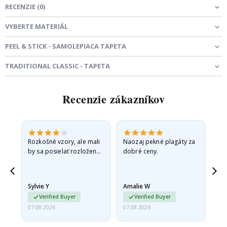
RECENZIE
(
0
)
VYBERTE MATERIÁL
PEEL & STICK - SAMOLEPIACA TAPETA
TRADITIONAL CLASSIC - TAPETA
Recenzie zákazníkov
Rozkošné vzory, ale mali
Naozaj pekné plagáty za
Vše
by sa posielať rozložené
dobré ceny.
v pevnej obálke. pretože
prišli zrolované a trochu
pokrčené,…
Sylvie Y
Amalie W
Ka
Verified Buyer
Verified Buyer
07.08.2026
07.08.2026
07.