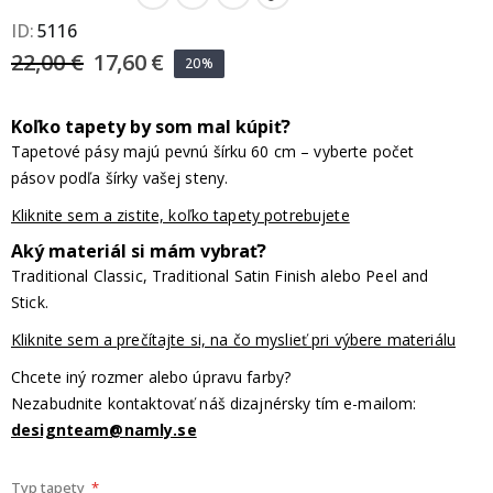
ID
5116
22,00 €
17,60 €
20%
Koľko tapety by som mal kúpiť?
Tapetové pásy majú pevnú šírku 60 cm – vyberte počet
pásov podľa šírky vašej steny.
Kliknite sem a zistite, koľko tapety potrebujete
Aký materiál si mám vybrať?
Traditional Classic, Traditional Satin Finish alebo Peel and
Stick.
Kliknite sem a prečítajte si, na čo myslieť pri výbere materiálu
Chcete iný rozmer alebo úpravu farby?
Nezabudnite kontaktovať náš dizajnérsky tím e-mailom:
designteam@namly.se
Typ tapety