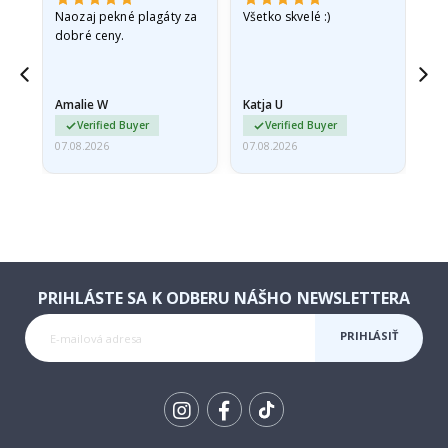
v
Naozaj pekné plagáty za
Všetko skvelé :)
Rý
dobré ceny.
pr
jd
Amalie W
Katja U
Gi
ma…
Verified Buyer
Verified Buyer
07.08.2026
07.08.2026
06.
PRIHLÁSTE SA K ODBERU NÁŠHO NEWSLETTERA
PRIHLÁSIŤ
SA K
ODBERU
Tik