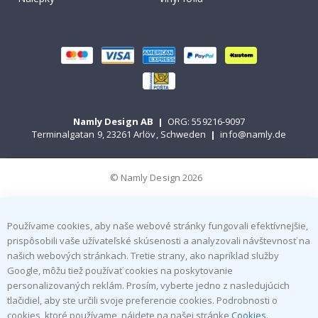
Namly Design AB
|
ORG: 559216-9097
Terminalgatan 9, 23261 Arlöv, Schweden
|
info@namly.de
© Namly Design 2026
Používame cookies, aby naše webové stránky fungovali efektívnejšie,
prispôsobili vaše užívateľské skúsenosti a analyzovali návštevnosť na
našich webových stránkach. Tretie strany, ako napríklad služby
Google, môžu tiež používať cookies na poskytovanie
personalizovaných reklám. Prosím, vyberte jedno z nasledujúcich
tlačidiel, aby ste určili svoje preferencie cookies. Podrobnosti o
cookies, ktoré používame, nájdete na našej stránke
Cookies
.