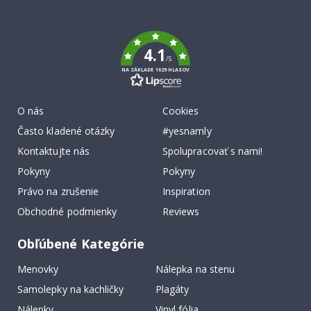
To
k
4.1
/5
NA ZÁKLADE 1029 HLASOV
O nás
Cookies
Často kladené otázky
#yesnamly
Kontaktujte nás
Spolupracovať s nami!
Pokyny
Pokyny
Právo na zrušenie
Inspiration
Obchodné podmienky
Reviews
Obľúbené Kategórie
Menovky
Nálepka na stenu
Samolepky na kachličky
Plagáty
Nálepky
Vinyl fólia