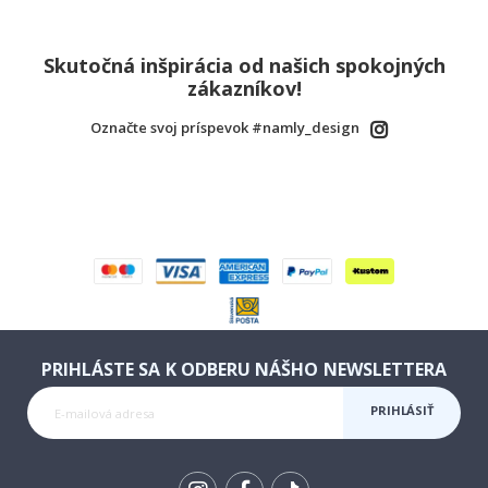
Skutočná inšpirácia od našich spokojných
zákazníkov!
Označte svoj príspevok #namly_design
PRIHLÁSTE SA K ODBERU NÁŠHO NEWSLETTERA
PRIHLÁSIŤ
SA K