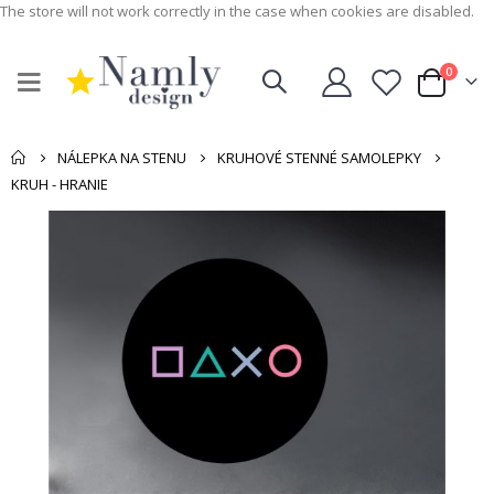
The store will not work correctly in the case when cookies are disabled.
0
Cart
NÁLEPKA NA STENU
KRUHOVÉ STENNÉ SAMOLEPKY
KRUH - HRANIE
Preskočiť
na
koniec
galérie
obrázkov