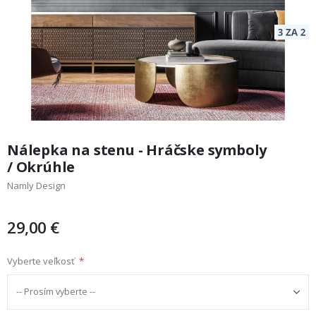
Preskočiť
na
Nálepka na stenu - Hráčske symboly
začiatok
/ Okrúhle
galérie
Namly Design
obrázkov
29,00 €
Vyberte veľkosť